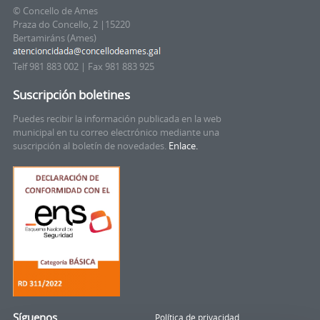
© Concello de Ames
Praza do Concello, 2 |15220
Bertamiráns (Ames)
Telf 981 883 002 | Fax 981 883 925
Suscripción boletines
Puedes recibir la información publicada en la web
municipal en tu correo electrónico mediante una
suscripción al boletín de novedades.
Enlace.
Síguenos
Política de privacidad