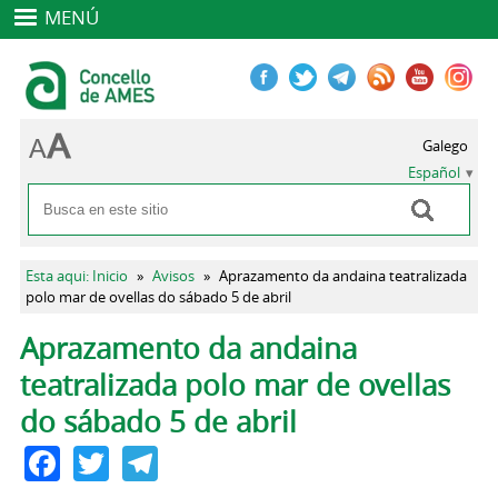
MENÚ
Galego
Español
Buscar
Formulario de búsqueda
Se encuentra usted aquí
Esta aqui: Inicio
»
Avisos
»
Aprazamento da andaina teatralizada
polo mar de ovellas do sábado 5 de abril
Solapas principales
Aprazamento da andaina
teatralizada polo mar de ovellas
do sábado 5 de abril
Facebook
Twitter
Telegram