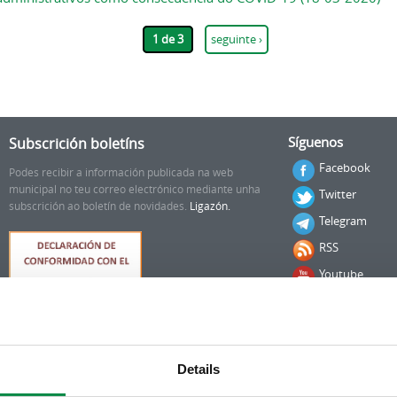
1 de 3
seguinte ›
Subscrición boletíns
Síguenos
Facebook
Podes recibir a información publicada na web
municipal no teu correo electrónico mediante unha
Twitter
subscrición ao boletín de novidades.
Ligazón.
Telegram
RSS
Youtube
Instagram
Details