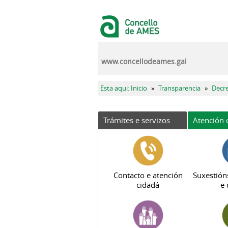
Ir o contido principal
www.concellodeames.gal
Vostede está aquí
Esta aqui: Inicio
»
Transparencia
»
Decr
Trámites e servizos
Atención 
Contacto e atención
Suxestión
cidadá
e 