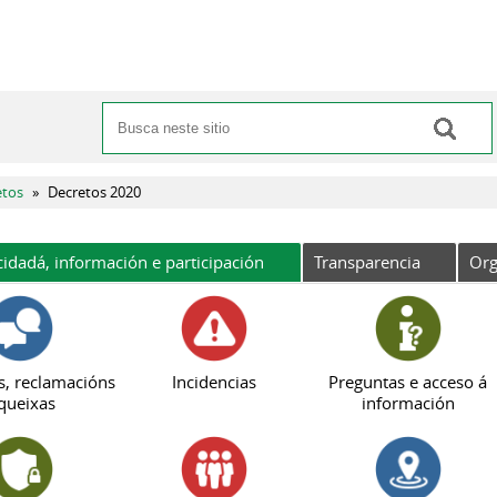
Buscar
Formulario de busca
etos
»
Decretos 2020
cidadá, información e participación
Transparencia
Org
s, reclamacións
Incidencias
Preguntas e acceso á
queixas
información