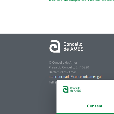
© Concello de Ames
Praza do Concello, 2 |15220
Bertamiráns (Ames)
Telf 981 883 002 | Fax 981 883 925
Consent