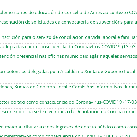
mplementarios de educación do Concello de Ames ao contexto CO
resentación de solicitudes da convocatoria de subvencións para
inscrición para o servizo de conciliación da vida laboral e famili
as adoptadas como consecuencia do Coronavirus-COVID19 (13-03
nción presencial nas oficinas municipais agás naqueles servizos
mpetencias delegadas pola Alcaldía na Xunta de Goberno Local 
enos, Xuntas de Goberno Local e Comisións Informativas durant
ector do taxi como consecuencia do Coronavirus-COVID19 (17-0
desconexión coa sede electrónica da Deputación da Coruña como
en materia tributaria e nos ingresos de dereito público como co
 administrativos como consecuencia do COVID-19 (18-03-2020)