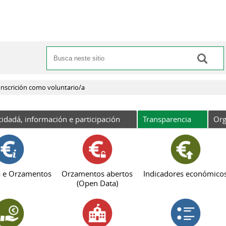
Buscar
Formulario de busca
Inscrición como voluntario/a
cidadá, información e participación
Transparencia
Org
 e Orzamentos
Orzamentos abertos
Indicadores económico
(Open Data)