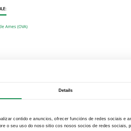
LE:
 de Ames (OVA)
rvizo
Details
izar contido e anuncios, ofrecer funcións de redes sociais e an
e o seu uso do noso sitio cos nosos socios de redes sociais, p
ión voluntariado