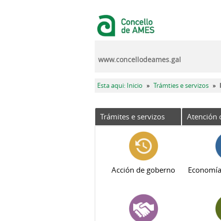
Ir o contido principal
www.concellodeames.gal
Vostede está aquí
Esta aqui: Inicio
»
Trámties e servizos
»
Trámites e servizos
Atención 
Acción de goberno
Economía