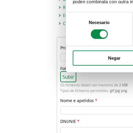
poden combinala con outra in
Repercusión rexistro central de de
Estratexia de acción do voluntaria
Consent
Necesario
Selection
Consello galego de acción voluntar
Programa / Proxecto
Negar
Fotografía
Os ficheiros deben ser menores de
2 MB
.
Tipos de ficheiros permitidos:
gif jpg png
.
Nome e apelidos
*
DNI/NIE
*