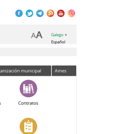
Galego
Español
anización municipal
Ames
s
Contratos