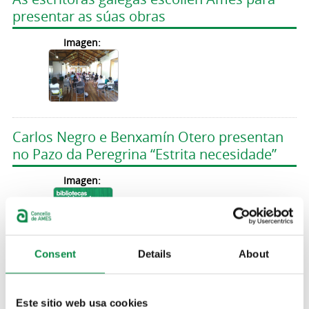
presentar as súas obras
Imagen:
Carlos Negro e Benxamín Otero presentan
no Pazo da Peregrina “Estrita necesidade”
Imagen:
Consent
Details
About
Catro ciclistas do club amesán Os Esfola
Este sitio web usa cookies