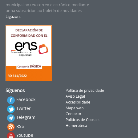
municipal no teu correo electrónico mediante
unha subscrición ao boletín de novidades.
Ligazón.
Síguenos
Política de privacidade
Aviso Legal
Facebook
Accesibilidade
Twitter
Mapa web
Contacto
Telegram
Politicas de Cookies
RSS
Hemeroteca
Youtube