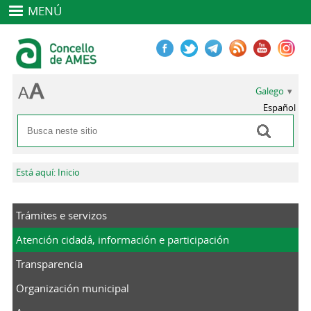
MENÚ
Galego
Español
Buscar
Formulario de busca
Vostede está aquí
Está aquí: Inicio
Trámites e servizos
Atención cidadá, información e participación
Transparencia
Organización municipal