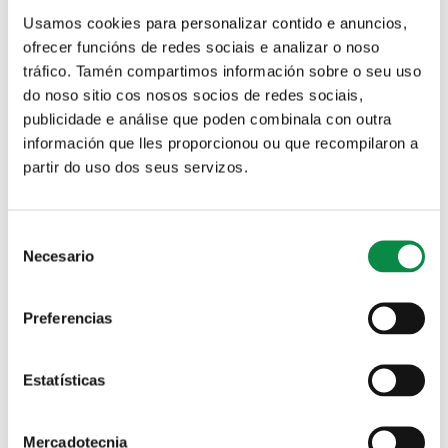
Arrós participaron na segunda proba da
Copa Galicia de XCO
Usamos cookies para personalizar contido e anuncios,
ofrecer funcións de redes sociais e analizar o noso
Imagen:
tráfico. Tamén compartimos información sobre o seu uso
do noso sitio cos nosos socios de redes sociais,
publicidade e análise que poden combinala con outra
información que lles proporcionou ou que recompilaron a
partir do uso dos seus servizos.
Este mércores, 26 de maio, Suso de Toro
presenta a obra Un señor elegante no Pazo
Consent
da Peregrina
Necesario
Selection
Imagen:
Preferencias
Estatísticas
Mercadotecnia