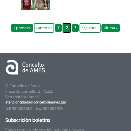
Páxinas
« primeira
‹ anterior
1
2
3
seguinte ›
última »
© Concello de Ames
Praza do Concello, 2 |15220
Bertamiráns (Ames)
Telf 981 883 002 | Fax 981 883 925
Subscrición boletíns
Podes recibir a información publicada na web