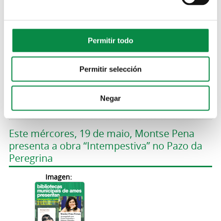
Charo Pita e Laura Ramos Cuba presentan
as obras “O cuarto de Jane” e
“Rascamasseiras” que foron premiadas no
Certame de Poesía Erótica Illas Sisargas
Permitir todo
Imagen:
Permitir selección
Negar
Este mércores, 19 de maio, Montse Pena
presenta a obra “Intempestiva” no Pazo da
Peregrina
Imagen: