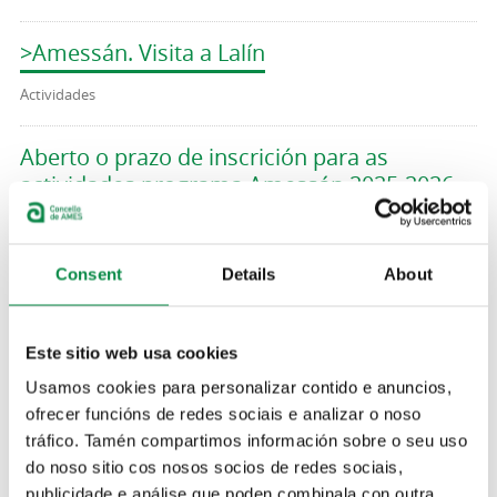
>Amessán. Visita a Lalín
Actividades
Aberto o prazo de inscrición para as
actividades programa Amessán 2025-2026
Imagen:
Consent
Details
About
Este sitio web usa cookies
Comeza un novo curso do programa
Usamos cookies para personalizar contido e anuncios,
Amessán, que presenta unha ampla
ofrecer funcións de redes sociais e analizar o noso
variedade de actividades para os vindeiros
tráfico. Tamén compartimos información sobre o seu uso
meses
do noso sitio cos nosos socios de redes sociais,
publicidade e análise que poden combinala con outra