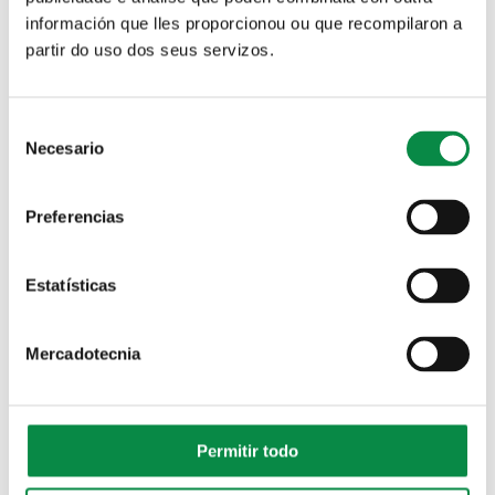
Imagen:
información que lles proporcionou ou que recompilaron a
partir do uso dos seus servizos.
Consent
Remata a quinta edición do campamento
Necesario
Selection
sénior do programa Amessán cunha
participación de preto de 100 usuarios/as
Preferencias
Imagen:
Estatísticas
Mercadotecnia
>Cocido dos maiores
Gastronomía
Permitir todo