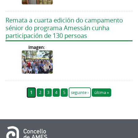
Remata a cuarta edición do campamento
sénior do programa Amessán cunha
participación de 130 persoas
Imagen:
Páxinas
1
2
3
4
5
seguinte ›
última »