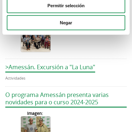
Un grupo de 40 persoas do programa
Permitir selección
Amessán visitaron a residencia Maiores
Milladoiro
Negar
Imagen:
>Amessán. Excursión a "La Luna"
Actividades
O programa Amessán presenta varias
novidades para o curso 2024-2025
Imagen: