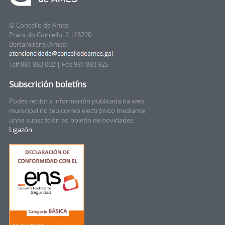
© Concello de Ames
Praza do Concello, 2 |15220
Bertamiráns (Ames)
Telf 981 883 002 | Fax 981 883 925
Subscrición boletíns
Podes recibir a información publicada na web
municipal no teu correo electrónico mediante
unha subscrición ao boletín de novidades.
Ligazón.