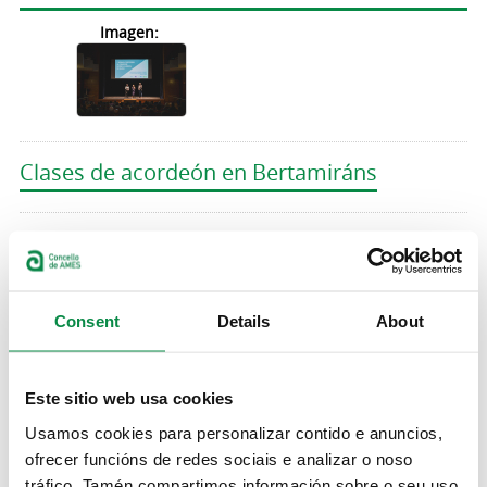
Imagen:
Clases de acordeón en Bertamiráns
>Pedro e o Lobo, arte e movemento
Actividades
Consent
Details
About
Velada de arte en vivo: proceso creativo de
Pedro e o Lobo
Este sitio web usa cookies
Usamos cookies para personalizar contido e anuncios,
O Concello de Ames recibe unha axuda de
ofrecer funcións de redes sociais e analizar o noso
10.000 euros para o mantemento do persoal
tráfico. Tamén compartimos información sobre o seu uso