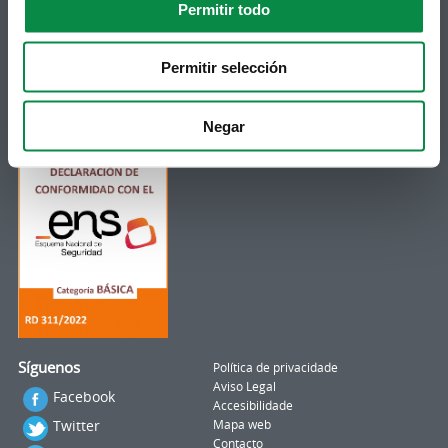
Permitir todo
Subscrición boletíns
Permitir selección
Podes recibir a información publicada na web
municipal no teu correo electrónico mediante
unha subscrición ao boletín de novidades.
Negar
Ligazón.
Síguenos
Política de privacidade
Aviso Legal
Facebook
Accesibilidade
Twitter
Mapa web
Contacto