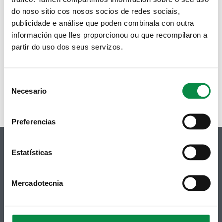
técnico en animación sociocultural
do noso sitio cos nosos socios de redes sociais,
publicidade e análise que poden combinala con outra
Imagen:
información que lles proporcionou ou que recompilaron a
partir do uso dos seus servizos.
Páxinas
Consent
1
2
3
4
5
6
7
8
9
…
seguinte ›
última »
Necesario
Selection
Preferencias
Estatísticas
© Concello de Ames
Mercadotecnia
Praza do Concello, 2 |15220
Bertamiráns (Ames)
Telf 981 883 002 | Fax 981 883 925