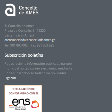
© Concello de Ames
Praza do Concello, 2 |15220
Bertamiráns (Ames)
Telf 981 883 002 | Fax 981 883 925
Subscrición boletíns
Podes recibir a información publicada na web
municipal no teu correo electrónico mediante
unha subscrición ao boletín de novidades.
Ligazón.