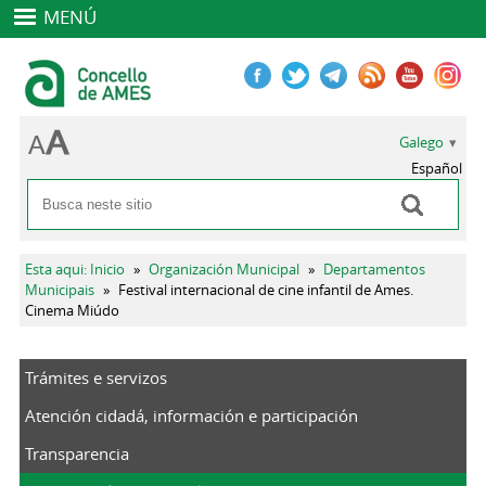
MENÚ
Galego
Español
Buscar
Formulario de busca
Vostede está aquí
Esta aqui: Inicio
»
Organización Municipal
»
Departamentos
Municipais
»
Festival internacional de cine infantil de Ames.
Cinema Miúdo
Trámites e servizos
Atención cidadá, información e participación
Transparencia