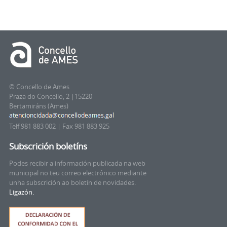
© Concello de Ames
Praza do Concello, 2 |15220
Bertamiráns (Ames)
Telf 981 883 002 | Fax 981 883 925
Subscrición boletíns
Podes recibir a información publicada na web
municipal no teu correo electrónico mediante
unha subscrición ao boletín de novidades.
Ligazón.