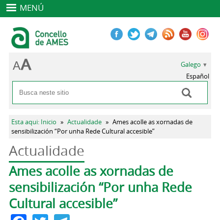
MENÚ
Galego
Español
Buscar
Formulario de busca
Vostede está aquí
Esta aqui: Inicio
»
Actualidade
»
Ames acolle as xornadas de
sensibilización “Por unha Rede Cultural accesible”
Actualidade
Pestanas principais
Ames acolle as xornadas de
sensibilización “Por unha Rede
Cultural accesible”