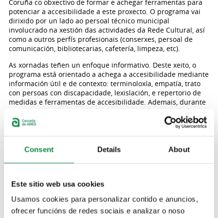
Coruña co obxectivo de formar e achegar ferramentas para
potenciar a accesibilidade a este proxecto. O programa vai
dirixido por un lado ao persoal técnico municipal
involucrado na xestión das actividades da Rede Cultural, así
como a outros perfís profesionais (conserxes, persoal de
comunicación, bibliotecarias, cafetería, limpeza, etc).
As xornadas teñen un enfoque informativo. Deste xeito, o
programa está orientado a achega a accesibilidade mediante
información útil e de contexto: terminoloxía, empatía, trato
con persoas con discapacidade, lexislación, e repertorio de
medidas e ferramentas de accesibilidade. Ademais, durante
estes encontros participarán persoas con discapacidade
visual, auditiva e cognitiva, achegando en primeira persoa as
necesidades reais para poder acceder ás actividades
culturais.
Consent
Details
About
O programa
As xornadas, que se celebrarán o vindeiro venres, 22 de
maio, no Pazo da Peregrina, comezarán a partir das 10.30
horas coa presentación do evento. Patricia de Lorenzo e
Este sitio web usa cookies
Xesús Ron, integrantes do grupo de teatro Chévere, serán as
Usamos cookies para personalizar contido e anuncios,
persoas encargadas de moderar e facer unha introdución
inicial ao contexto da accesibilidade nas artes escénicas,
ofrecer funcións de redes sociais e analizar o noso