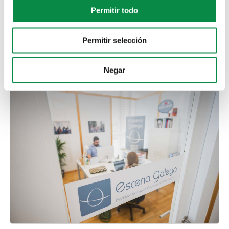
Para participar nas xornadas é necesaria a inscrición previa.
As persoas interesadas en asistir deberán enviar un correo
Permitir todo
electrónico ao enderezo
redeculturalaccesible@escenagalega.gal
indicando nome e
apelidos, contacto, perfil profesional e lugar de traballo. Do
Permitir selección
mesmo xeito, calquera dúbida que poida xurdir será resolta
no mesmo enderezo de correo.
Negar