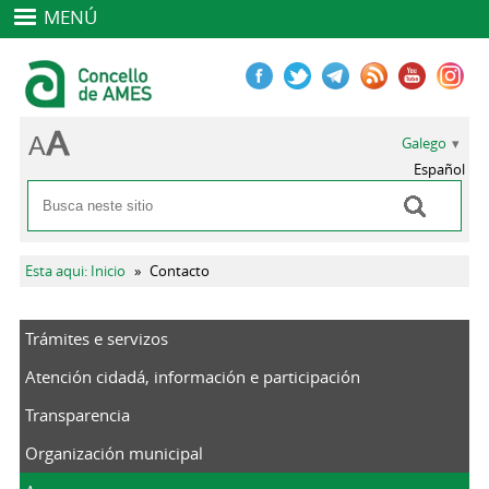
MENÚ
Galego
Español
Buscar
Formulario de busca
Vostede está aquí
Esta aqui: Inicio
»
Contacto
Trámites e servizos
Atención cidadá, información e participación
Transparencia
Organización municipal