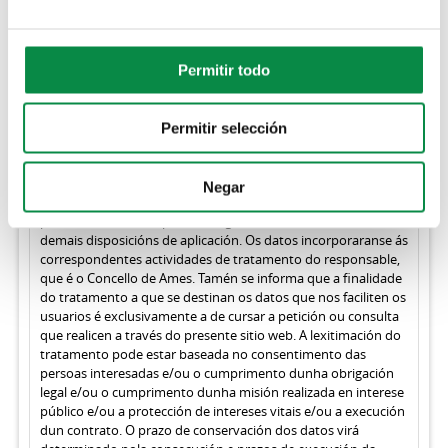
Permitir todo
RGPD
O tratamento dos datos de carácter persoal que se recollen a
Permitir selección
través de www.concellodeames.gal realízanse de acordo co
disposto no Regulamento (UE) 2016/679 do Parlamento
Europeo e do Consello, sobre protección de datos de carácter
Negar
persoal, na Lei orgánica 5/2018, de 5 de decembro, de
protección de datos persoais e garantía dos dereitos dixitais e
demais disposicións de aplicación. Os datos incorporaranse ás
correspondentes actividades de tratamento do responsable,
que é o Concello de Ames. Tamén se informa que a finalidade
do tratamento a que se destinan os datos que nos faciliten os
usuarios é exclusivamente a de cursar a petición ou consulta
que realicen a través do presente sitio web. A lexitimación do
tratamento pode estar baseada no consentimento das
persoas interesadas e/ou o cumprimento dunha obrigación
legal e/ou o cumprimento dunha misión realizada en interese
público e/ou a protección de intereses vitais e/ou a execución
dun contrato. O prazo de conservación dos datos virá