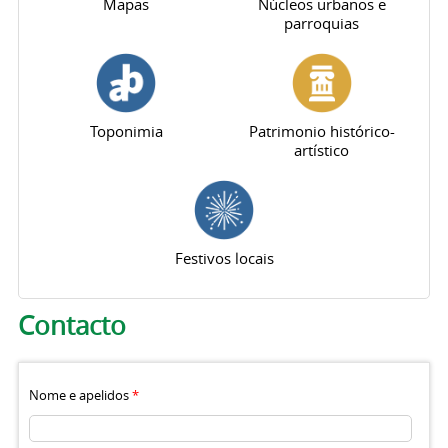
Mapas
Núcleos urbanos e
parroquias
Toponimia
Patrimonio histórico-
artístico
Festivos locais
Pestanas principais
Contacto
Nome e apelidos
*