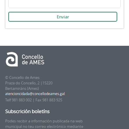
© Concello de Ames
Praza do Concello, 2 |15220
Bertamiráns (Ames)
Telf 981 883 002 | Fax 981 883 925
Subscrición boletíns
Podes recibir a información publicada na web
municipal no teu correo electrónico mediante