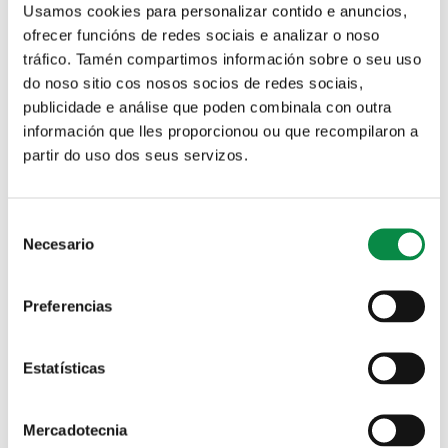
Usamos cookies para personalizar contido e anuncios,
ofrecer funcións de redes sociais e analizar o noso
tráfico. Tamén compartimos información sobre o seu uso
FAX
do noso sitio cos nosos socios de redes sociais,
publicidade e análise que poden combinala con outra
información que lles proporcionou ou que recompilaron a
Parroquia
*
partir do uso dos seus servizos.
Departamento
*
Consent
Necesario
Axunto
*
Selection
Preferencias
Descripción do asunto
*
Estatísticas
Mercadotecnia