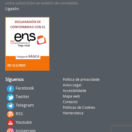
unha subscrición ao boletín de novidades.
Ligazón.
Síguenos
Política de privacidade
Aviso Legal
Facebook
Accesibilidade
Twitter
Mapa web
Contacto
Telegram
Politicas de Cookies
RSS
Hemeroteca
Youtube
Instagram