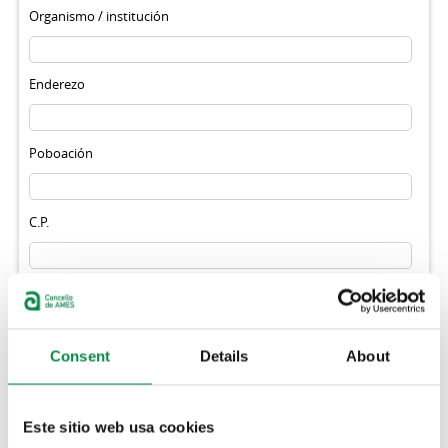
Organismo / institución
Enderezo
Poboación
C.P.
E-mail
*
(o noso sistema de correo non soporta contas de hotmail)
Consent
Details
About
Teléfono
*
Este sitio web usa cookies
Móbil