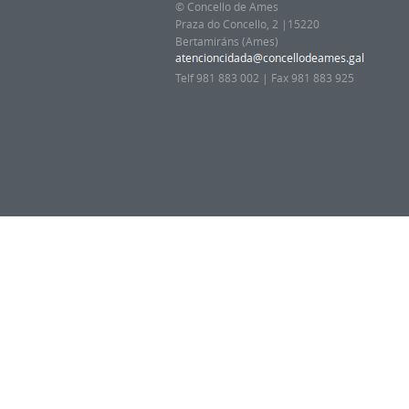
© Concello de Ames
Praza do Concello, 2 |15220
Bertamiráns (Ames)
Telf 981 883 002 | Fax 981 883 925