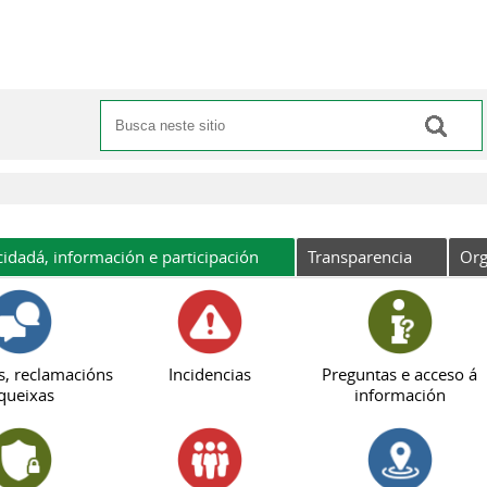
Buscar
Formulario de busca
cidadá, información e participación
Transparencia
Org
s, reclamacións
Incidencias
Preguntas e acceso á
queixas
información