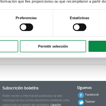
formación que lles proporcionou ou que recompilaron a partir d
os se estiman que os seus
vulnerados.
Preferencias
Estatísticas
stede é unha persoa e prever o envío automático de lixo.
Permitir selección
Subscrición boletíns
Síguenos
Facebook
Podes recibir a información publicada na web
municipal no teu correo electrónico mediante unha
Twitter
subscrición ao boletín de novidades.
Ligazón.