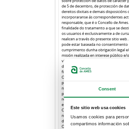
sobre protección de datos de carácter p
de 5 de decembro, de protección de dat
dereitos dixitais e demais disposicións 
incorporaranse ás correspondentes act
responsable, que é o Concello de Ames
finalidade do tratamento a que se desti
os usuarios é exclusivamente a de cursa
realicen a través do presente sitio web
pode estar baseada no consentimento 
cumprimento dunha obrigación legal 
misión realizada en interese público e/
vitais e/ou a execución dun contrato. 
datos virá determinado pola consecuci
finalidade do tratamento de datos perso
Os datos solicitados unicamente serán 
previo consentimento da persoa intere
na citada lexislación. Os usuarios ou p
Consent
poderán exercitar en calquera momento
rectificación, supresión e, no seu caso,
establecido no Regulamento, dirixindo
Este sitio web usa cookies
Concello de Ames, na seguinte dirección
número 2, Bertamiráns, 15220 Ames; e/
Usamos cookies para personal
dpd@concellodeames.gal na que se acre
compartimos información sobr
Os usuarios tamén teñen dereito a pre