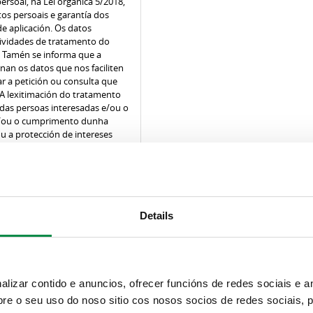
ersoal, na Lei orgánica 5/2018,
os persoais e garantía dos
de aplicación. Os datos
ividades de tratamento do
. Tamén se informa que a
nan os datos que nos faciliten
r a petición ou consulta que
. A lexitimación do tratamento
das persoas interesadas e/ou o
e/ou o cumprimento dunha
ou a protección de intereses
O prazo de conservación dos
ón e prazos de execución da
ais así coma das obrigas legais.
obxecto de cesión, no seu caso,
sada ou de acordo co previsto
ersoas que os representen
Details
 o dereito de acceso,
 oposición de acordo co
 unha comunicación escrita ao
 postal: Praza do Concello,
ou electrónica
izar contido e anuncios, ofrecer funcións de redes sociais e an
dite a identidade do usuario.
e o seu uso do noso sitio cos nosos socios de redes sociais, p
sentar unha reclamación ante a