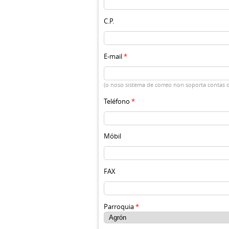
C.P.
E-mail
*
(o noso sistema de correo non soporta contas 
Teléfono
*
Móbil
FAX
Parroquia
*