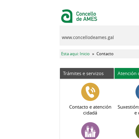
Ir o contido principal
www.concellodeames.gal
Vostede está aquí
Esta aqui: Inicio
»
Contacto
Trámites e servizos
Atención 
Contacto e atención
Suxestión
cidadá
e 