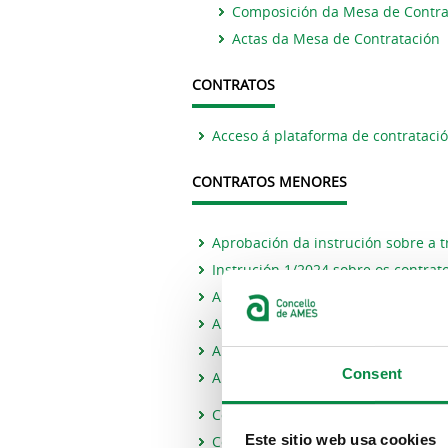
Composición da Mesa de Contra
Actas da Mesa de Contratación
CONTRATOS
Acceso á plataforma de contratació
CONTRATOS MENORES
Aprobación da instrución sobre a 
Instrución 1/2024 sobre os contra
Anexo I -Memoria de necesidade
Anexo II - Presentación de oferta e
Anexo III - Informe proposta de ga
Consent
Anexo IV - Informe técnico de con
Contratos menores formalizados e
Este sitio web usa cookies
Contratos menores formalizados e