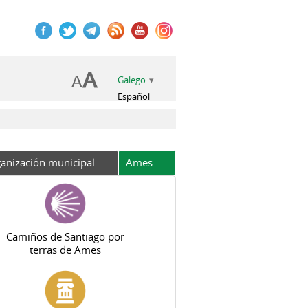
Galego
Español
anización municipal
Ames
Camiños de Santiago por
terras de Ames