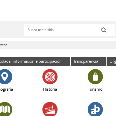
Buscar
Formulario de busca
ratos
cidadá, información e participación
Transparencia
Org
ografía
Historia
Turismo