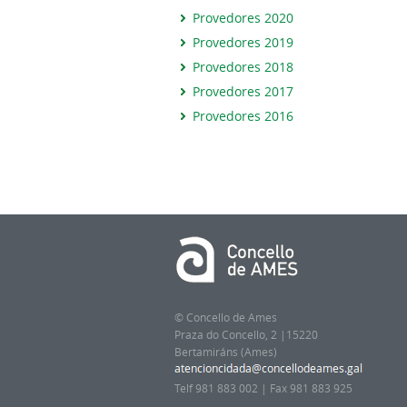
Provedores 2020
Provedores 2019
Provedores 2018
Provedores 2017
Provedores 2016
© Concello de Ames
Praza do Concello, 2 |15220
Bertamiráns (Ames)
Telf 981 883 002 | Fax 981 883 925