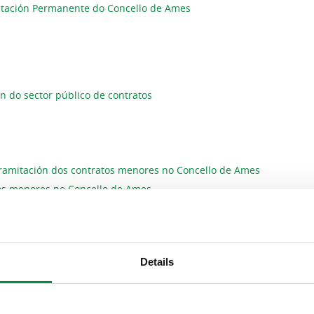
tación Permanente do Concello de Ames
n do sector público de contratos
tramitación dos contratos menores no Concello de Ames
tos menores no Concello de Ames
 declaración responsable do contratista
sto de contrato menor
Details
tratos menores de obras
n 2025
n 2024