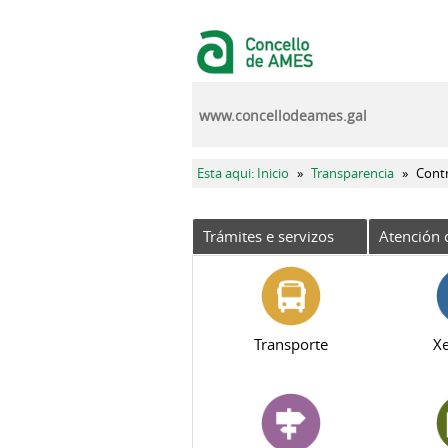
Ir o contido principal
www.concellodeames.gal
Vostede está aquí
Esta aqui: Inicio
»
Transparencia
»
Cont
Trámites e servizos
Atención 
Transporte
Xe