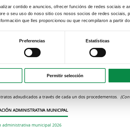
n 2023
izar contido e anuncios, ofrecer funcións de redes sociais e an
n 2022
e o seu uso do noso sitio cos nosos socios de redes sociais, p
formación que lles proporcionou ou que recompilaron a partir d
n 2021
n 2020
n 2019
Preferencias
Estatísticas
n 2018
n 2017
n 2016
n 2015
Permitir selección
CONTRATOS ADXUDICADOS A TRAVÉS DE CADA UN DOS PROCEDE
ntratos adxudicados a través de cada un dos procedementos.
(Cont
ACIÓN ADMINISTRATIVA MUNICIPAL
n administrativa municipal 2026