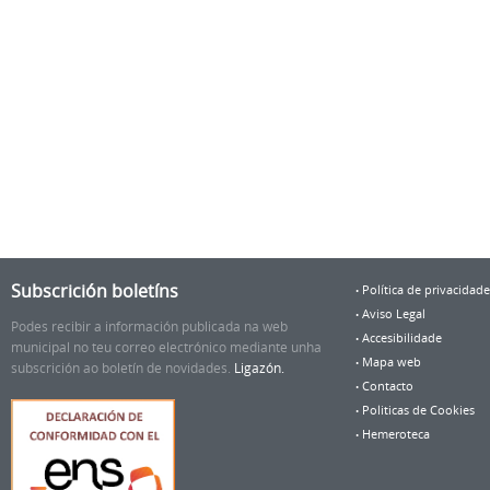
Subscrición boletíns
Política de privacidade
Aviso Legal
Podes recibir a información publicada na web
Accesibilidade
municipal no teu correo electrónico mediante unha
Mapa web
subscrición ao boletín de novidades.
Ligazón.
Contacto
Politicas de Cookies
Hemeroteca