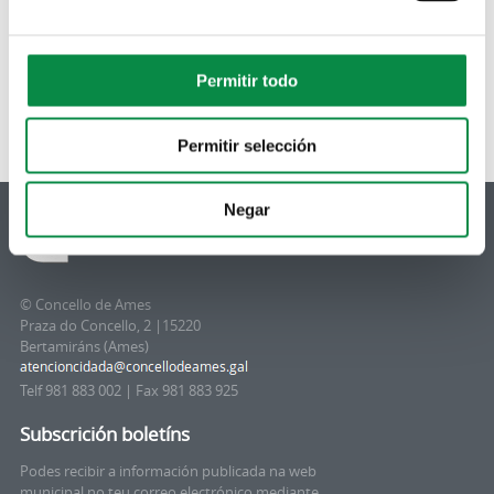
Permitir todo
Permitir selección
Negar
© Concello de Ames
Praza do Concello, 2 |15220
Bertamiráns (Ames)
Telf 981 883 002 | Fax 981 883 925
Subscrición boletíns
Podes recibir a información publicada na web
municipal no teu correo electrónico mediante