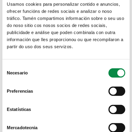
Oficina Virtual Tributaria
Canle de denuncias
Usamos cookies para personalizar contido e anuncios,
ofrecer funcións de redes sociais e analizar o noso
tráfico. Tamén compartimos información sobre o seu uso
do noso sitio cos nosos socios de redes sociais,
publicidade e análise que poden combinala con outra
Solicitude de praza nas Escolas infantís municipais
información que lles proporcionou ou que recompilaron a
partir do uso dos seus servizos.
Pestanas principais
Plan para a mellora da
contratación administrativa
Consent
municipal 2026
Necesario
Selection
-
Plan para a mellora da contratación administrativa
Preferencias
municipal do primeiro semestre de 2026
.
Estatísticas
Mercadotecnia