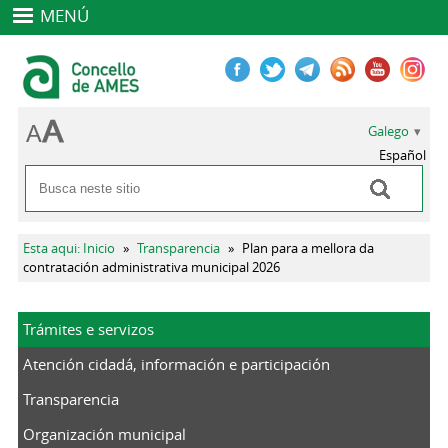
MENÚ
Galego
Español
Buscar
Formulario de busca
Vostede está aquí
Esta aqui: Inicio
»
Transparencia
»
Plan para a mellora da
contratación administrativa municipal 2026
Trámites e servizos
Atención cidadá, información e participación
Transparencia
Organización municipal