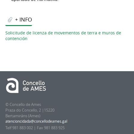
+ INFO
Solicitude de licenza de movementos de terra e muros de
contención
© Concello de Ames
Praza do Concello, 2 |15220
Bertamiráns (Ames)
Telf 981 883 002 | Fax 981 883 925