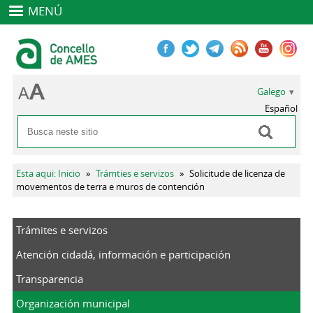
MENÚ
Galego
Español
Buscar
Formulario de busca
Vostede está aquí
Esta aqui: Inicio
»
Trámties e servizos
»
Solicitude de licenza de
movementos de terra e muros de contención
Trámites e servizos
Atención cidadá, información e participación
Transparencia
Organización municipal