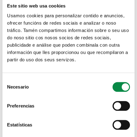
Calquera persoa física ou xurídica que desexe obter unha
Este sitio web usa cookies
licenza de movementos de terra e muros de contención.
Usamos cookies para personalizar contido e anuncios,
COMO E ONDE FACER O PROCESO:
ofrecer funcións de redes sociais e analizar o noso
tráfico. Tamén compartimos información sobre o seu uso
Preferentemente de forma telemática a través do botón
do noso sitio cos nosos socios de redes sociais,
"Iniciar trámite" da
Sede electrónica
. Se o interesado non
utiliza a sede electrónica, poderá descargar o impreso ou
publicidade e análise que poden combinala con outra
impresos dende esta páxina ou acudir ao rexistro do
información que lles proporcionou ou que recompilaron a
Concello, onde lle facilitarán o dito impreso/s
partir do uso dos seus servizos.
normalizado/s para presentar.
DOCUMENTACIÓN:
Consent
Necesario
Solicitude de licenza de movementos de terra e muros de
Selection
contención.
Proxecto Técnico (Básico e/ou de Execución), visado polo
Preferencias
correspondente Colexio Profesional.
Documentación acreditativa da titularidade do inmoble
ou terreo (no seu caso).
Estatísticas
Orzamento desagregado das actuacións a realizar, con
indicación dos materiais a utilizar, custo dos mesmos, e