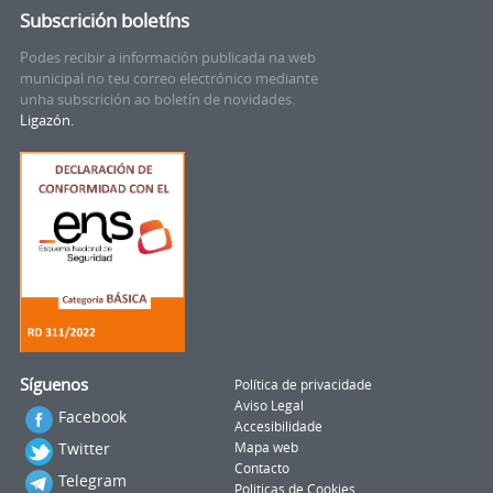
Subscrición boletíns
Podes recibir a información publicada na web
municipal no teu correo electrónico mediante
unha subscrición ao boletín de novidades.
Ligazón.
Síguenos
Política de privacidade
Aviso Legal
Facebook
Accesibilidade
Twitter
Mapa web
Contacto
Telegram
Politicas de Cookies