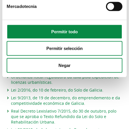
custo da man de obra.
Mercadotecnia
Proxecto sobre infraestruturas comúns nos edificios para
acceso aos Servizos de Telecomunicacións (cando a
normativa sectorial así o esixa).
Autorizacións sectoriais previas preceptivas.
Permitir todo
NORMATIVA APLICABLE:
Permitir selección
Plan Xeral de Ordenación Municipal.
Ordenanza fiscal reguladora do imposto sobre
Negar
construcións, instalacións e obras.
Ordenanza fiscal reguladora da taxa pola expedición de
licenzas urbanísticas.
Lei 2/2016, do 10 de febreiro, do Solo de Galicia.
Lei 9/2013, de 19 de decembro, do emprendemento e da
competitividade económica de Galicia.
Real Decreto Lexislativo 7/2015, do 30 de outubro, polo
que se aproba o Texto Refundido da Lei do Solo e
Rehabilitación Urbana.