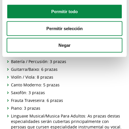
PRAZAS OFERTADAS:
Permitir todo
Música e movemento (ano de nacemento 2015) :Luns e
mércores 17:30-18:30: 5 prazas
Permitir selección
Música e movemento (ano de nacemento 2016):
Luns e
mércores 18:30-19:30: 7 prazas
Negar
Música e movemento (ano de nacemento 2017)Luns e
mércores 16:30-17:30: 10 prazas
Batería / Percusión: 3 prazas
Guitarra/Baixo: 6 prazas
Violín / Viola: 8 prazas
Canto Moderno: 5 prazas
Saxofón: 3 prazas
Frauta Traveseira: 6 prazas
Piano: 3 prazas
Linguaxe Musical/Musica Para Adultos: As prazas destas
especialidades serán cubertas principalmente con
persoas que cursen especialidade instrumental ou vocal.