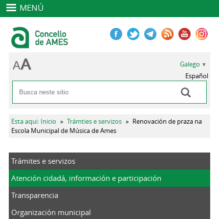
MENÚ
Galego
Español
Buscar
Formulario de busca
Vostede está aquí
Esta aqui: Inicio
»
Trámties e servizos
»
Renovación de praza na
Escola Municipal de Música de Ames
Trámites e servizos
Atención cidadá, información e participación
Transparencia
Organización municipal