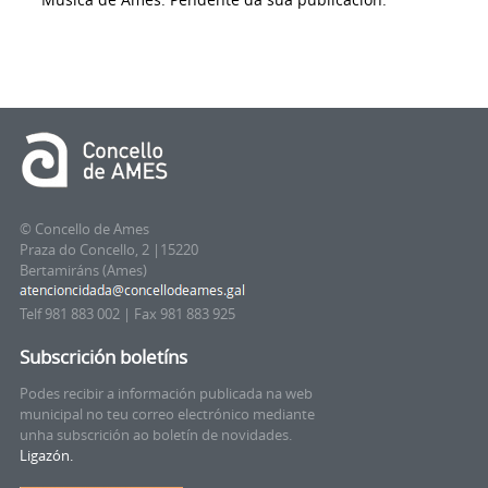
© Concello de Ames
Praza do Concello, 2 |15220
Bertamiráns (Ames)
Telf 981 883 002 | Fax 981 883 925
Subscrición boletíns
Podes recibir a información publicada na web
municipal no teu correo electrónico mediante
unha subscrición ao boletín de novidades.
Ligazón.