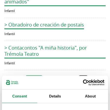
animados"
Infantil
> Obradoiro de creación de postais
Infantil
> Contacontos "A miña historia", por
Trémola Teatro
Infantil
Páxinas
« primeira
‹ anterior
…
11
12
13
14
15
16
17
18
19
…
seguinte ›
última »
Consent
Details
About