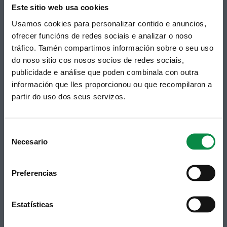
Este sitio web usa cookies
Usamos cookies para personalizar contido e anuncios,
ofrecer funcións de redes sociais e analizar o noso
tráfico. Tamén compartimos información sobre o seu uso
© Concello de Ames
do noso sitio cos nosos socios de redes sociais,
Praza do Concello, 2 |15220
publicidade e análise que poden combinala con outra
Bertamiráns (Ames)
información que lles proporcionou ou que recompilaron a
Telf 981 883 002 | Fax 981 883 925
partir do uso dos seus servizos.
Subscrición boletíns
Consent
Podes recibir a información publicada na web
Necesario
municipal no teu correo electrónico mediante
Selection
unha subscrición ao boletín de novidades.
Ligazón.
Preferencias
Estatísticas