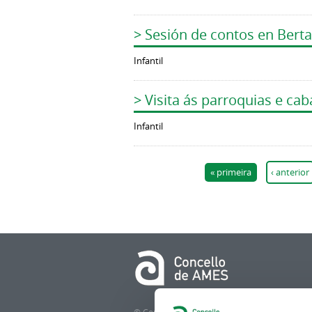
> Sesión de contos en Bert
Infantil
> Visita ás parroquias e ca
Infantil
Páxinas
« primeira
‹ anterior