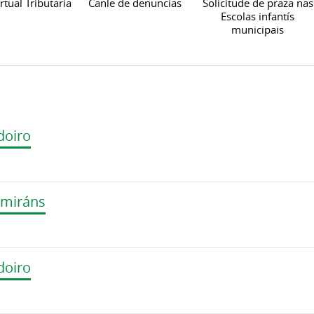
rtual Tributaria
Canle de denuncias
Solicitude de praza nas
Escolas infantís
municipais
doiro
amiráns
doiro