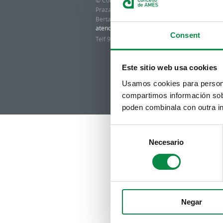
© Concello de Ames
Praza do Concello, 2 |15220
Bertamiráns (Ames)
Consent
Telf 981 883 002 | Fax 981 883 925
Este sitio web usa cookies
Usamos cookies para personal
compartimos información sobr
poden combinala con outra in
Consent
Necesario
Selection
Negar