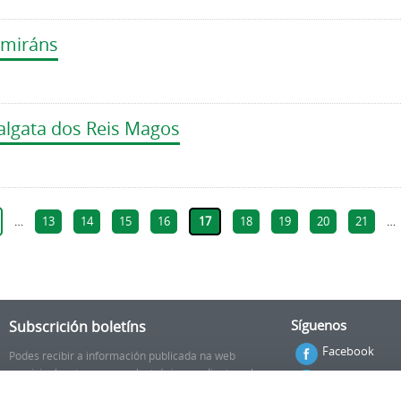
amiráns
balgata dos Reis Magos
…
13
14
15
16
17
18
19
20
21
…
Subscrición boletíns
Síguenos
Facebook
Podes recibir a información publicada na web
municipal no teu correo electrónico mediante unha
Twitter
subscrición ao boletín de novidades.
Ligazón.