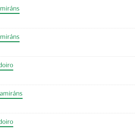
amiráns
amiráns
doiro
tamiráns
doiro