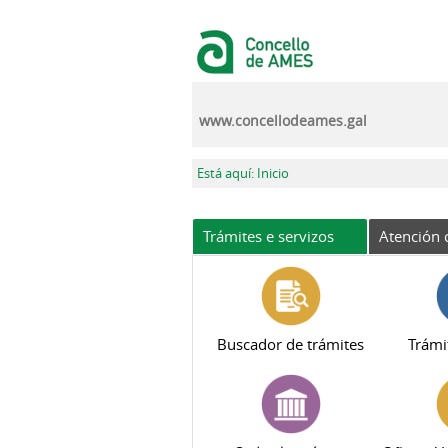
Ir o contido principal
www.concellodeames.gal
Vostede está aquí
Está aquí: Inicio
Trámites e servizos
Atención 
Buscador de trámites
Trámi