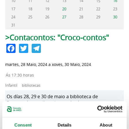
10
11
12
13
14
16
15
17
18
19
20
21
22
23
24
25
26
27
28
29
30
31
Pestanas principais
>Contacontos: "Croco-contos"
Facebook
Twitter
Telegram
martes, 28 Maio, 2024
a
xoves, 30 Maio, 2024
Ás 17:30 horas
Infantil
bibliotecas
Os días 28, 29 e 30 de maio a biblioteca de
Bertamiráns acolle unha sesión de contacontos para
nenos e nenas de 3 a 8 anos. As familias interesadas
poderán inscribirse entre o 20 e o 25 de maio
chamando ao teléfono 981 884 829, ou enviando un
Consent
Details
About
correo a
biblioteca@concellodeames.gal
. Deben