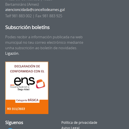
Bertamiráns (Ames)
Telf 981 883 002 | Fax 981 883 925
Subscrición boletíns
Podes recibir a información publicada na web
municipal no teu correo electrónico mediante
unha subscrición ao boletín de novidades.
Ligazón.
Síguenos
Política de privacidade
Aviso Legal