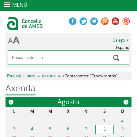
MENÚ
Galego
Español
Buscar
Formulario de busca
Vostede está aquí
Esta aqui: Inicio
»
Axenda
»
>Contacontos: "Croco-contos"
Axenda
Agosto
«
»
L
M
M
X
V
S
D
1
2
3
4
5
6
7
9
8