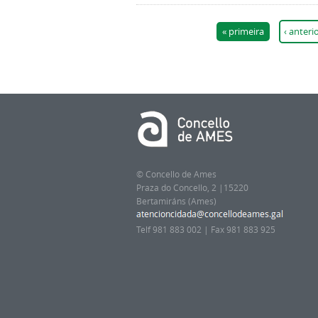
Páxinas
« primeira
‹ anteri
© Concello de Ames
Praza do Concello, 2 |15220
Bertamiráns (Ames)
Telf 981 883 002 | Fax 981 883 925