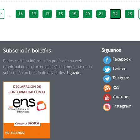
or
…
15
16
17
18
19
20
21
22
23
Subscrición boletíns
Síguenos
Facebook
Podes recibir a información publicada na web
municipal no teu correo electrónico mediante unha
Twitter
subscrición ao boletín de novidades.
Ligazón.
Telegram
RSS
Youtube
Instagram