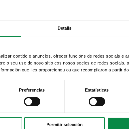
urva España
Details
ado "Criaturas"
izar contido e anuncios, ofrecer funcións de redes sociais e an
e o seu uso do noso sitio cos nosos socios de redes sociais, p
formación que lles proporcionou ou que recompilaron a partir d
nado "Bailamos"
Preferencias
Estatísticas
Permitir selección