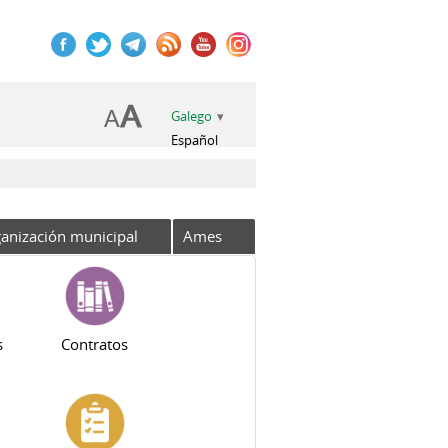
Galego
Español
anización municipal
Ames
s
Contratos