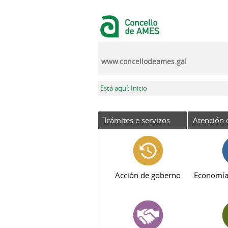
Ir o contido principal
www.concellodeames.gal
Vostede está aquí
Está aquí: Inicio
Trámites e servizos
Atención 
Acción de goberno
Economía