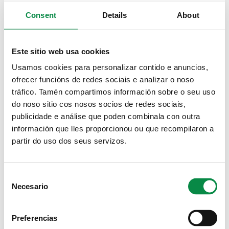
Consent
Details
About
O martes 21 de xaneiro comezarán as obras
nun dos carrís da avenida Rosalía de Castro
dirección Santiago – Padrón
Este sitio web usa cookies
Usamos cookies para personalizar contido e anuncios,
Imagen:
ofrecer funcións de redes sociais e analizar o noso
tráfico. Tamén compartimos información sobre o seu uso
do noso sitio cos nosos socios de redes sociais,
publicidade e análise que poden combinala con outra
información que lles proporcionou ou que recompilaron a
O TSX de Madrid desestima os argumentos
partir do uso dos seus servizos.
da Xunta e resolve continuar coa
humanización do Milladoiro priorizando a
calidade de vida das persoas
Consent
Necesario
Selection
Imagen:
Preferencias