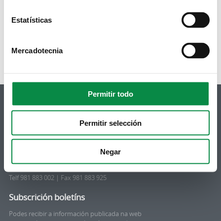
Estatísticas
Páxinas
1
2
3
seguinte ›
última »
Mercadotecnia
Permitir todo
Permitir selección
© Concello de Ames
Praza do Concello, 2 |15220
Negar
Bertamiráns (Ames)
Telf 981 883 002 | Fax 981 883 925
Subscrición boletíns
Podes recibir a información publicada na web