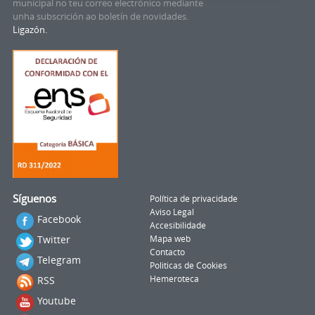
municipal no teu correo electrónico mediante
unha subscrición ao boletín de novidades.
Ligazón.
Síguenos
Política de privacidade
Aviso Legal
Facebook
Accesibilidade
Twitter
Mapa web
Contacto
Telegram
Politicas de Cookies
RSS
Hemeroteca
Youtube