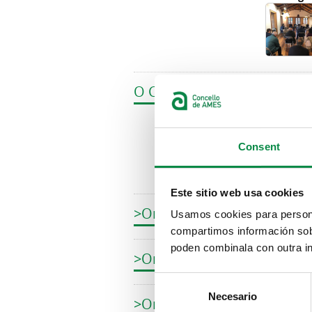
O Concello de Ames publica
Image
Consent
Este sitio web usa cookies
>Orzamentos participativos.
Usamos cookies para personal
compartimos información sobr
poden combinala con outra in
>Orzamentos participativos
Consent
Necesario
Selection
>Orzamentos participativos