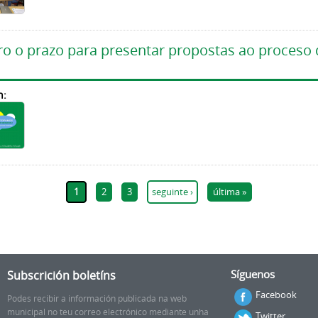
ro o prazo para presentar propostas ao proces
n:
1
2
3
seguinte ›
última »
Subscrición boletíns
Síguenos
Facebook
Podes recibir a información publicada na web
municipal no teu correo electrónico mediante unha
Twitter