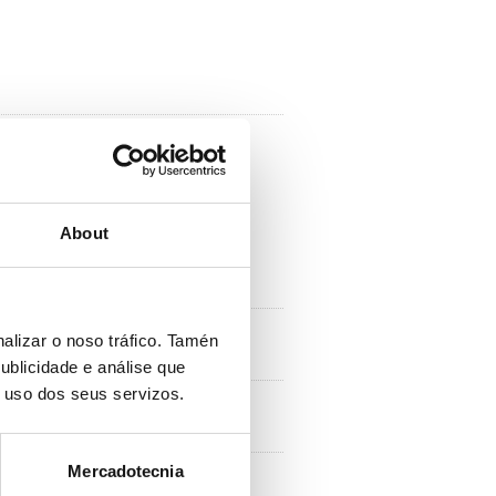
ipativos 2020
About
alizar o noso tráfico. Tamén
ublicidade e análise que
o uso dos seus servizos.
Mercadotecnia