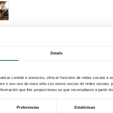
 os resultados do proceso de Orzamentos Partic
n:
Details
 Votación presencial en Bugallido
izar contido e anuncios, ofrecer funcións de redes sociais e an
e o seu uso do noso sitio cos nosos socios de redes sociais, p
formación que lles proporcionou ou que recompilaron a partir d
. Votación presencial en Ortoño
Preferencias
Estatísticas
. Votación presencial en Biduído