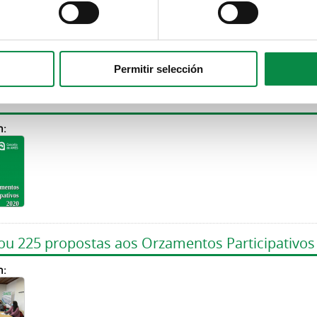
ro o prazo para VOTAR nos Orzamentos Particip
Permitir selección
e decembro o proceso de votación dos Orzamentos
n:
ou 225 propostas aos Orzamentos Participativos
n: