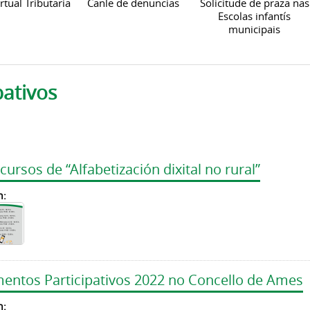
rtual Tributaria
Canle de denuncias
Solicitude de praza nas
Escolas infantís
municipais
pativos
rsos de “Alfabetización dixital no rural”
n:
mentos Participativos 2022 no Concello de Ames
n: