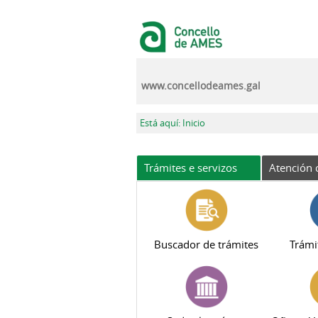
Ir o contido principal
www.concellodeames.gal
Vostede está aquí
Está aquí: Inicio
Trámites e servizos
Atención 
Buscador de trámites
Trámi