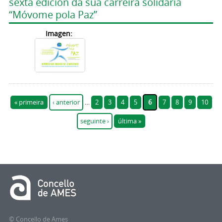
sexta edición da súa carreira solidaria
“Móvome pola Paz”
Imagen:
Páxinas
« primeira
‹ anterior
…
2
3
4
5
6
7
8
9
10
seguinte ›
última »
© Concello de Ames