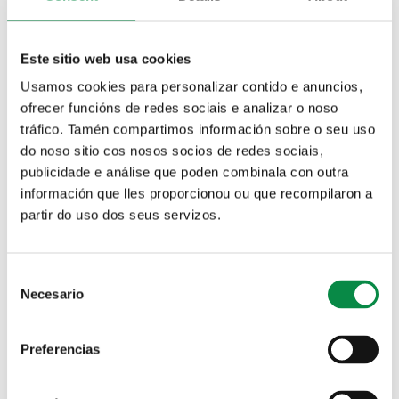
Este sitio web usa cookies
A Xunta de Galicia anuncia a licitación da
Usamos cookies para personalizar contido e anuncios,
obra de ampliación do CEIP Agro do Muíño
ofrecer funcións de redes sociais e analizar o noso
Imagen:
tráfico. Tamén compartimos información sobre o seu uso
do noso sitio cos nosos socios de redes sociais,
publicidade e análise que poden combinala con outra
información que lles proporcionou ou que recompilaron a
partir do uso dos seus servizos.
Comeza o proxecto interxeracional “Unha
mirada ao pasado: os nosos maiores”
Consent
Necesario
Selection
Imagen:
Preferencias