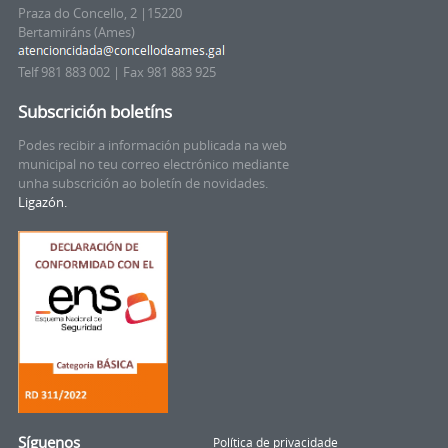
Praza do Concello, 2 |15220
Bertamiráns (Ames)
Telf 981 883 002 | Fax 981 883 925
Subscrición boletíns
Podes recibir a información publicada na web
municipal no teu correo electrónico mediante
unha subscrición ao boletín de novidades.
Ligazón.
Síguenos
Política de privacidade