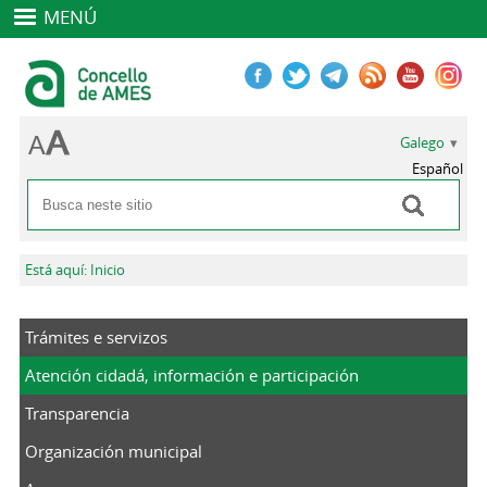
MENÚ
Galego
Español
Buscar
Formulario de busca
Vostede está aquí
Está aquí: Inicio
Trámites e servizos
Atención cidadá, información e participación
Transparencia
Organización municipal