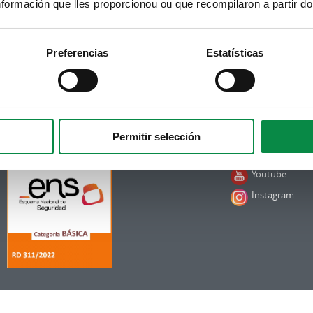
formación que lles proporcionou ou que recompilaron a partir d
Preferencias
Estatísticas
Subscrición boletíns
Síguenos
Facebook
Podes recibir a información publicada na web
municipal no teu correo electrónico mediante unha
Twitter
subscrición ao boletín de novidades.
Ligazón.
Telegram
Permitir selección
RSS
Youtube
Instagram