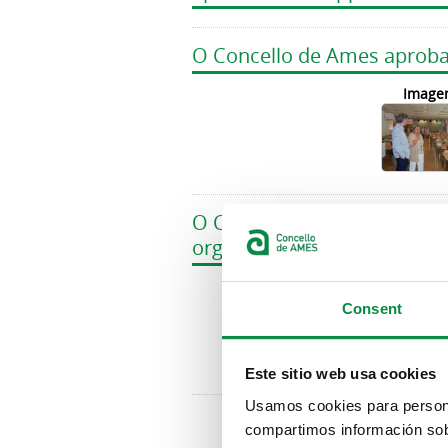
O Concello de Ames aproba
Image
O Concello de Ames partici
organizado pola Universida
Image
Consent
Este sitio web usa cookies
Páxinas
Usamos cookies para personal
compartimos información sobr
« p