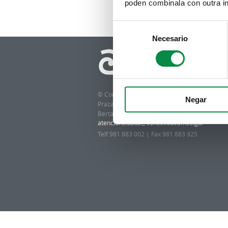
poden combinala con outra in
Consent
Necesario
Selection
© Concello de Ames
Negar
Praza do Concello, 2 |15220
Bertamiráns (Ames)
Telf 981 883 002 | Fax 981 883 925