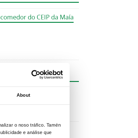
o comedor do CEIP da Maía
colares ecolóxicos
About
alizar o noso tráfico. Tamén
ublicidade e análise que
ma »