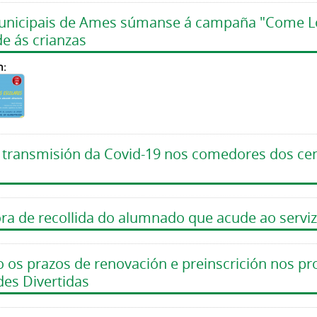
unicipais de Ames súmanse á campaña "Come Lo
e ás crianzas
n:
 transmisión da Covid-19 nos comedores dos ce
hora de recollida do alumnado que acude ao serv
 os prazos de renovación e preinscrición nos pr
es Divertidas