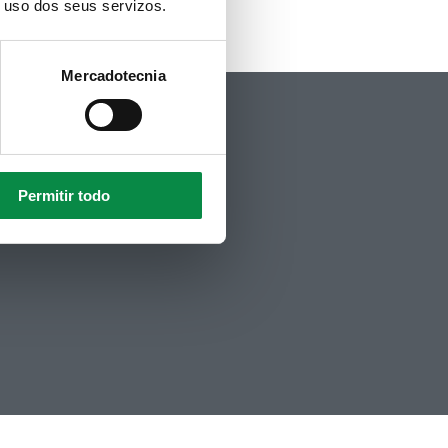
o uso dos seus servizos.
Mercadotecnia
Política de privacidade
Aviso Legal
Accesibilidade
Mapa web
Contacto
Permitir todo
Politicas de Cookies
Hemeroteca