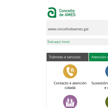
Ir o contido principal
www.concellodeames.gal
Vostede está aquí
Está aquí: Inicio
Trámites e servizos
Atención 
Contacto e atención
Suxestión
cidadá
e 