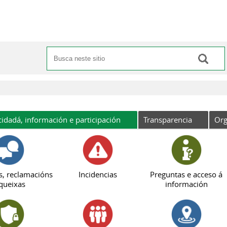
Buscar
Formulario de busca
cidadá, información e participación
Transparencia
Org
s, reclamacións
Incidencias
Preguntas e acceso á
queixas
información