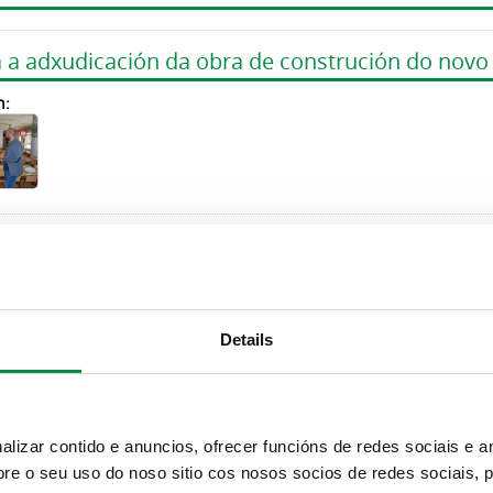
 a adxudicación da obra de construción do nov
n:
pou este mércores no curso sobre comedores es
de de Vigo
n:
Details
izar contido e anuncios, ofrecer funcións de redes sociais e an
e o seu uso do noso sitio cos nosos socios de redes sociais, p
rimeira
‹ anterior
1
2
3
4
5
seguinte ›
últi