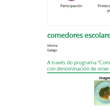
Participación
Protecc
p
comedores escolar
Idioma
Galego
A través do programa “Come
con denominación de orixe
Image