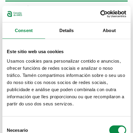
Imagen:
Consent
Details
About
Inscríbete na ruta ambiental polo Val do
Este sitio web usa cookies
Pasos
Usamos cookies para personalizar contido e anuncios,
ofrecer funcións de redes sociais e analizar o noso
A praia Fluvial de Tapia acolle á Festa da
tráfico. Tamén compartimos información sobre o seu uso
Natureza o sábado 5 de xuño
do noso sitio cos nosos socios de redes sociais,
publicidade e análise que poden combinala con outra
Imagen:
información que lles proporcionou ou que recompilaron a
partir do uso dos seus servizos.
Consent
Necesario
>Encontro intercultural
Selection