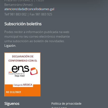
Praza do Concello, 2 |15220
Bertamiráns (Ames)
Telf 981 883 002 | Fax 981 883 925
Subscrición boletíns
Podes recibir a información publicada na web
municipal no teu correo electrónico mediante
unha subscrición ao boletín de novidades.
Ligazón.
Síguenos
Política de privacidade