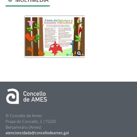
© Concello de Ames
Praza do Concello, 2 |15220
Bertamiráns (Ames)