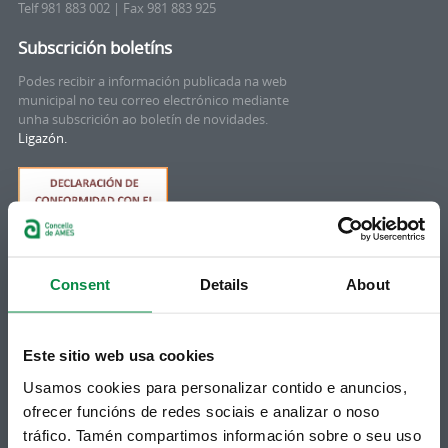
Telf 981 883 002 | Fax 981 883 925
Subscrición boletíns
Podes recibir a información publicada na web
municipal no teu correo electrónico mediante
unha subscrición ao boletín de novidades.
Ligazón.
Consent
Details
About
Este sitio web usa cookies
Síguenos
Política de privacidade
Usamos cookies para personalizar contido e anuncios,
Aviso Legal
Facebook
ofrecer funcións de redes sociais e analizar o noso
Accesibilidade
tráfico. Tamén compartimos información sobre o seu uso
Twitter
Mapa web