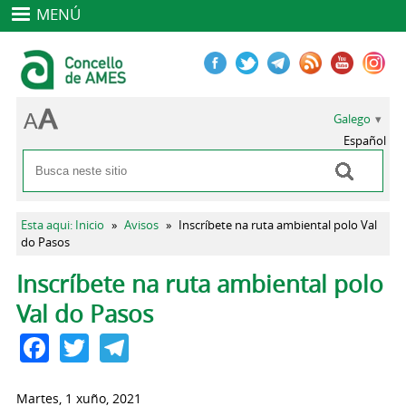
MENÚ
Galego
Español
Buscar
Formulario de busca
Vostede está aquí
Esta aqui: Inicio
»
Avisos
»
Inscríbete na ruta ambiental polo Val
do Pasos
Pestanas principais
Inscríbete na ruta ambiental polo
Val do Pasos
Facebook
Twitter
Telegram
Martes, 1 xuño, 2021