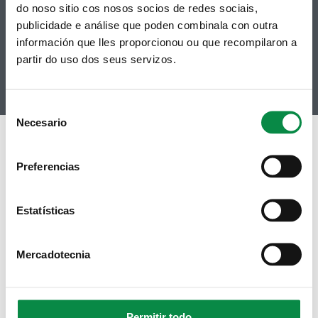
Contacto
do noso sitio cos nosos socios de redes sociais,
Telegram
Politicas de Cookies
publicidade e análise que poden combinala con outra
RSS
Hemeroteca
información que lles proporcionou ou que recompilaron a
Youtube
partir do uso dos seus servizos.
Instagram
Consent
Necesario
Selection
Preferencias
Estatísticas
Mercadotecnia
Permitir todo