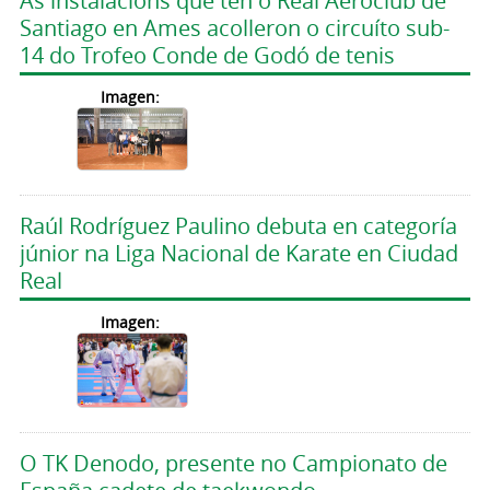
As instalacións que ten o Real Aeroclub de
Santiago en Ames acolleron o circuíto sub-
14 do Trofeo Conde de Godó de tenis
Imagen:
Raúl Rodríguez Paulino debuta en categoría
júnior na Liga Nacional de Karate en Ciudad
Real
Imagen:
O TK Denodo, presente no Campionato de