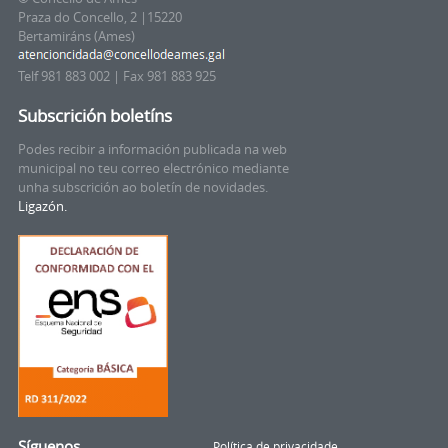
Praza do Concello, 2 |15220
Bertamiráns (Ames)
Telf 981 883 002 | Fax 981 883 925
Subscrición boletíns
Podes recibir a información publicada na web
municipal no teu correo electrónico mediante
unha subscrición ao boletín de novidades.
Ligazón.
Síguenos
Política de privacidade