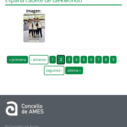
España cadete de taekwondo
Imagen:
Páxinas
« primeira
‹ anterior
1
2
3
4
5
6
7
8
9
…
seguinte ›
última »
© Concello de Ames