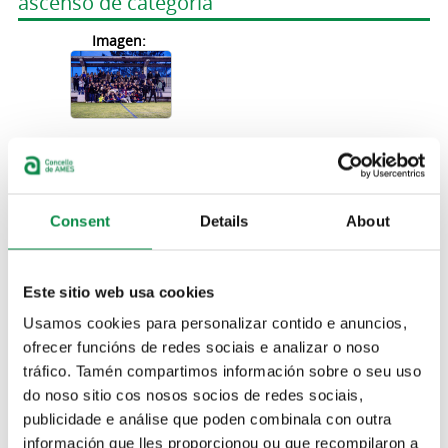
ascenso de categoría
Imagen:
Amplíanse os servizos dixitais coa nova app
Deportes Concello de Ames
Consent
Details
About
Imagen:
Este sitio web usa cookies
Usamos cookies para personalizar contido e anuncios,
ofrecer funcións de redes sociais e analizar o noso
O Club Baloncesto Ames álzase co seu
tráfico. Tamén compartimos información sobre o seu uso
primeiro título oficial
do noso sitio cos nosos socios de redes sociais,
Imagen:
publicidade e análise que poden combinala con outra
información que lles proporcionou ou que recompilaron a