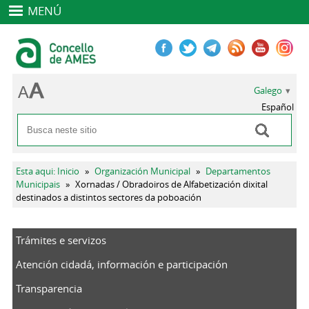
MENÚ
Galego
Español
Buscar
Formulario de busca
Vostede está aquí
Esta aqui: Inicio
»
Organización Municipal
»
Departamentos
Municipais
»
Xornadas / Obradoiros de Alfabetización dixital
destinados a distintos sectores da poboación
Trámites e servizos
Atención cidadá, información e participación
Transparencia