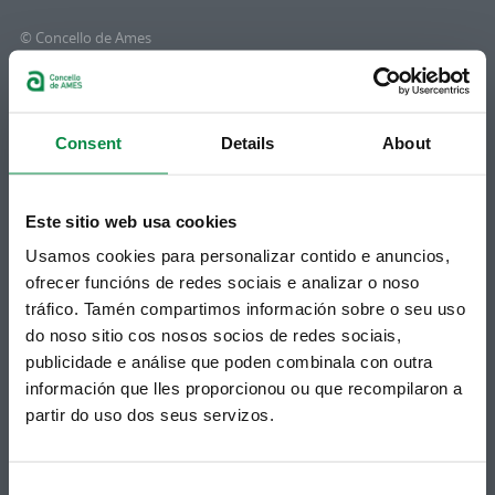
© Concello de Ames
Praza do Concello, 2 |15220
Bertamiráns (Ames)
Telf 981 883 002 | Fax 981 883 925
Consent
Details
About
Subscrición boletíns
Podes recibir a información publicada na web
Este sitio web usa cookies
municipal no teu correo electrónico mediante
unha subscrición ao boletín de novidades.
Usamos cookies para personalizar contido e anuncios,
Ligazón.
ofrecer funcións de redes sociais e analizar o noso
tráfico. Tamén compartimos información sobre o seu uso
do noso sitio cos nosos socios de redes sociais,
publicidade e análise que poden combinala con outra
información que lles proporcionou ou que recompilaron a
partir do uso dos seus servizos.
Consent