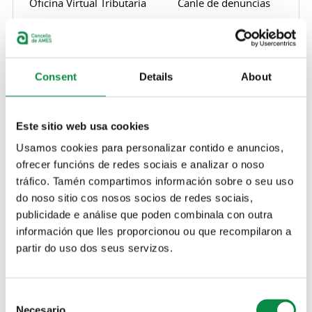
Oficina Virtual Tributaria
Canle de denuncias
Consent
Details
About
Solicitude de praza nas Escolas infantís municipais
Bolsas de traballo
Este sitio web usa cookies
Usamos cookies para personalizar contido e anuncios,
Procesos co
Procesos en
ofrecer funcións de redes sociais e analizar o noso
prazo de
desenvolvemento
tráfico. Tamén compartimos información sobre o seu uso
inscrición
abertos
do noso sitio cos nosos socios de redes sociais,
publicidade e análise que poden combinala con outra
Procesos
Bolsas de
rematados
traballo
información que lles proporcionou ou que recompilaron a
vixentes para a
partir do uso dos seus servizos.
cobertura
temporal de
postos
Consent
Bolsas de
Necesario