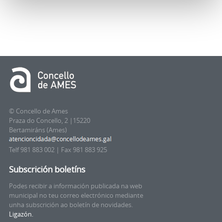
© Concello de Ames
Praza do Concello, 2 |15220
Bertamiráns (Ames)
Telf 981 883 002 | Fax 981 883 925
Subscrición boletíns
Podes recibir a información publicada na web
municipal no teu correo electrónico mediante
unha subscrición ao boletín de novidades.
Ligazón.