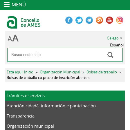
MENÚ
Galego
Español
Buscar
Formulario de busca
Vostede está aquí
Esta aqui: Inicio
»
Organización Municipal
»
Bolsas de traballo
»
Bolsas de traballo co prazo de inscrición abertos
Trámites e servizos
Atención cidadá, información e participación
Transparencia
Organización municipal