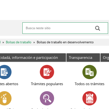
Buscar
Formulario de busca
l
»
Bolsas de traballo
»
Bolsas de traballo en desenvolvemento
cidadá, información e participación
Transparencia
Org
tes abertos
Trámites populares
Todos os trámites