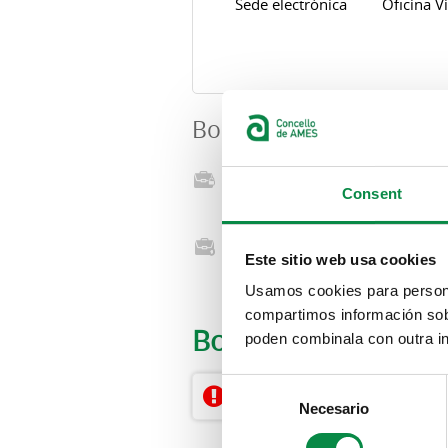
Sede electrónica
Oficina Vi
Bolsas de traballo
Procesos co prazo de
inscrición abertos
Consent
Bolsas de traballo vixentes
Este sitio web usa cookies
para interinidades ata a
cobertura de vacante
Usamos cookies para personal
compartimos información sobr
Bolsas de traballo
poden combinala con outra in
Consent
Non hai resultados dispo
Necesario
Selection