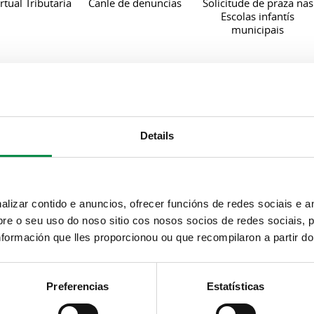
rtual Tributaria
Canle de denuncias
Solicitude de praza nas
Escolas infantís
municipais
Procesos en
Procesos rematados
desenvolvemento
Details
izar contido e anuncios, ofrecer funcións de redes sociais e an
e o seu uso do noso sitio cos nosos socios de redes sociais, p
 en desenvolvemento
formación que lles proporcionou ou que recompilaron a partir d
ñibles
Preferencias
Estatísticas