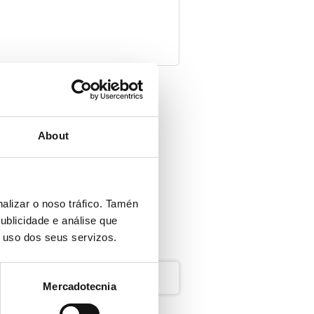
Bolsas de traballo vixentes
para a cobertura temporal
About
de postos
alizar o noso tráfico. Tamén
ublicidade e análise que
o uso dos seus servizos.
Mercadotecnia