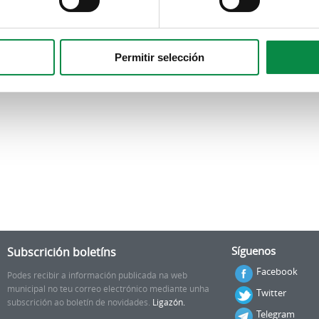
Permitir selección
Subscrición boletíns
Síguenos
Facebook
Podes recibir a información publicada na web
municipal no teu correo electrónico mediante unha
Twitter
subscrición ao boletín de novidades.
Ligazón.
Telegram