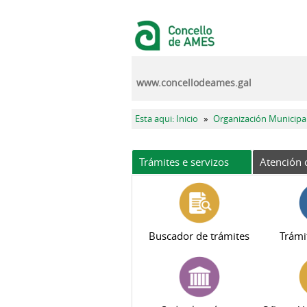
Ir o contido principal
www.concellodeames.gal
Vostede está aquí
Esta aqui: Inicio
»
Organización Municipa
Trámites e servizos
Atención 
Buscador de trámites
Trámi