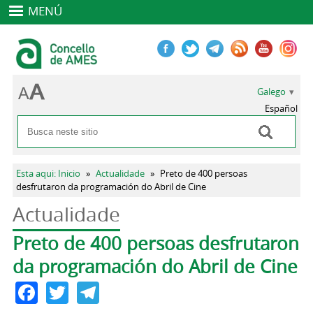
MENÚ
Galego
Español
Buscar
Formulario de busca
Vostede está aquí
Esta aqui: Inicio
»
Actualidade
»
Preto de 400 persoas
desfrutaron da programación do Abril de Cine
Actualidade
Pestanas principais
Preto de 400 persoas desfrutaron
da programación do Abril de Cine
Facebook
Twitter
Telegram