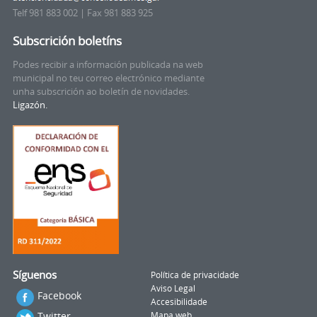
Telf 981 883 002 | Fax 981 883 925
Subscrición boletíns
Podes recibir a información publicada na web
municipal no teu correo electrónico mediante
unha subscrición ao boletín de novidades.
Ligazón.
Síguenos
Política de privacidade
Aviso Legal
Facebook
Accesibilidade
Twitter
Mapa web