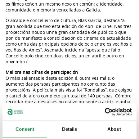
os filmes teñen un mesmo nexo en común: a identidade,
comunidade e memoria vencelladas a Galicia.
O alcalde e concelleiro de Cultura, Blas García, destaca “a
gran acollida que tivo esta edición do Abril de Cine. Nas tres
proxeccións houbo unha gran cantidade de público o que
pon de manifesto a consolidación do cinema de actualidade
como unha das principais opcións de ocio entre os veciños e
veciñas de Ames”. Asemade incide na “aposta que fai o
Concello polo cine con dous ciclos, un en abril e outro en
novembro”.
Mellora nas cifras de participación
O máis salientable desta edición é, outra vez máis, o
aumento das persoas participantes no conxunto das
proxeccións. A película máis vista foi “Rondallas”, que colgou
o cartel de aforo completo cun total de 140 persoas. Cómpre
recordar que a nesta sesión estivo presente a actriz, e unha
das protagonistas deste filme, María Vázquez.
A segunda mellor entrada do ciclo foi a produción “Sirât”:
130 persoas puideron desfrutar, dunha das películas máis
Consent
Details
About
aclamadas deste último ano, a cal incluso chegou estar
nomeada aos premios Oscar como mellor filme estranxeiro.