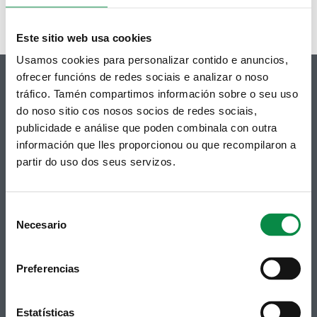
Este sitio web usa cookies
Usamos cookies para personalizar contido e anuncios,
ofrecer funcións de redes sociais e analizar o noso
tráfico. Tamén compartimos información sobre o seu uso
do noso sitio cos nosos socios de redes sociais,
publicidade e análise que poden combinala con outra
© Concello de Ames
información que lles proporcionou ou que recompilaron a
Praza do Concello, 2 |15220
Bertamiráns (Ames)
partir do uso dos seus servizos.
Telf 981 883 002 | Fax 981 883 925
Consent
Subscrición boletíns
Necesario
Selection
Podes recibir a información publicada na web
municipal no teu correo electrónico mediante
unha subscrición ao boletín de novidades.
Preferencias
Ligazón.
Estatísticas