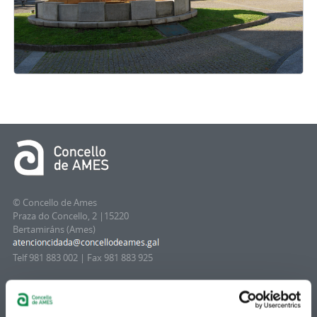
© Concello de Ames
Praza do Concello, 2 |15220
Bertamiráns (Ames)
Telf 981 883 002 | Fax 981 883 925
Subscrición boletíns
Podes recibir a información publicada na web