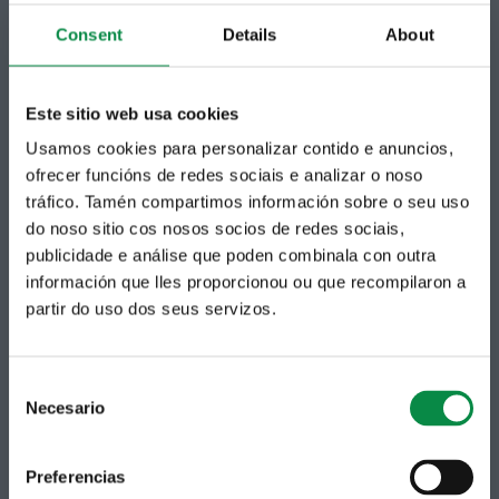
municipal no teu correo electrónico mediante
unha subscrición ao boletín de novidades.
Consent
Details
About
Ligazón.
Este sitio web usa cookies
Usamos cookies para personalizar contido e anuncios,
ofrecer funcións de redes sociais e analizar o noso
tráfico. Tamén compartimos información sobre o seu uso
do noso sitio cos nosos socios de redes sociais,
publicidade e análise que poden combinala con outra
información que lles proporcionou ou que recompilaron a
partir do uso dos seus servizos.
Síguenos
Política de privacidade
Aviso Legal
Facebook
Accesibilidade
Twitter
Mapa web
Consent
Contacto
Necesario
Selection
Telegram
Politicas de Cookies
RSS
Hemeroteca
Preferencias
Youtube