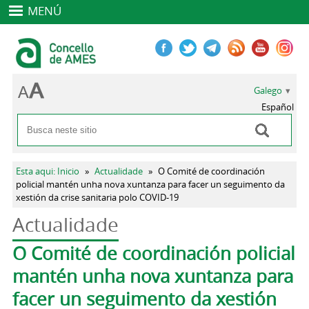
MENÚ
Galego
Español
Buscar
Formulario de busca
Vostede está aquí
Esta aqui: Inicio
»
Actualidade
»
O Comité de coordinación
policial mantén unha nova xuntanza para facer un seguimento da
xestión da crise sanitaria polo COVID-19
Actualidade
Pestanas principais
O Comité de coordinación policial
mantén unha nova xuntanza para
facer un seguimento da xestión