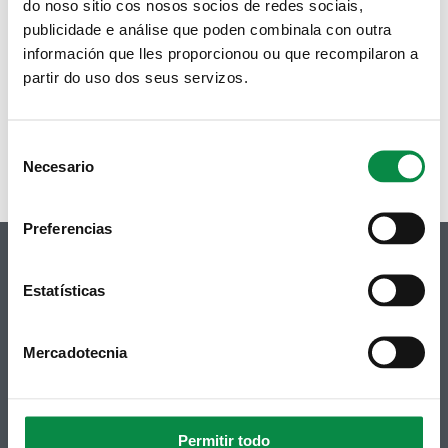
do noso sitio cos nosos socios de redes sociais,
publicidade e análise que poden combinala con outra
información que lles proporcionou ou que recompilaron a
partir do uso dos seus servizos.
Consent
Necesario
Selection
Preferencias
Estatísticas
© Concello de Ames
Mercadotecnia
Praza do Concello, 2 |15220
Bertamiráns (Ames)
Telf 981 883 002 | Fax 981 883 925
Permitir todo