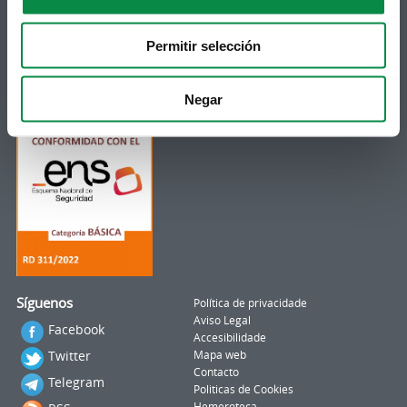
Subscrición boletíns
Podes recibir a información publicada na web
Permitir selección
municipal no teu correo electrónico mediante
unha subscrición ao boletín de novidades.
Ligazón.
Negar
Síguenos
Política de privacidade
Aviso Legal
Facebook
Accesibilidade
Twitter
Mapa web
Contacto
Telegram
Politicas de Cookies
Hemeroteca