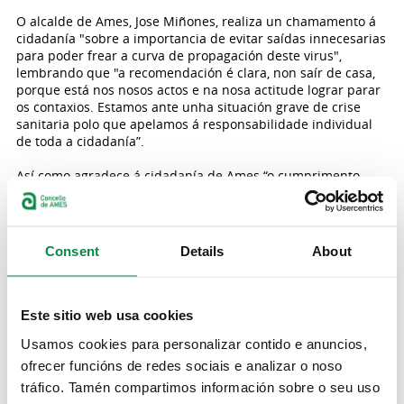
O alcalde de Ames, Jose Miñones, realiza un chamamento á
cidadanía "sobre a importancia de evitar saídas innecesarias
para poder frear a curva de propagación deste virus",
lembrando que "a recomendación é clara, non saír de casa,
porque está nos nosos actos e na nosa actitude lograr parar
os contaxios. Estamos ante unha situación grave de crise
sanitaria polo que apelamos á responsabilidade individual
de toda a cidadanía”.
Así como agradece á cidadanía de Ames “o cumprimento
maioritario que se está a facer en Ames” e agradece a
implicación e compromiso da Policía Local e Garda Civil, por
"manter a orde ante a emerxencia que está a sufrir o país,
ademais dos servizos de limpeza, e a todo o persoal
Consent
Details
About
sanitario".
Este sitio web usa cookies
Usamos cookies para personalizar contido e anuncios,
ofrecer funcións de redes sociais e analizar o noso
tráfico. Tamén compartimos información sobre o seu uso