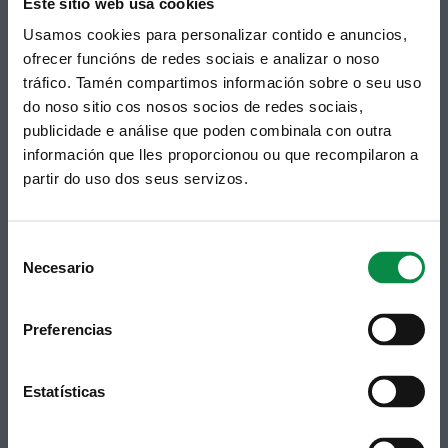
Este sitio web usa cookies
Usamos cookies para personalizar contido e anuncios,
ofrecer funcións de redes sociais e analizar o noso
tráfico. Tamén compartimos información sobre o seu uso
© Concello de Ames
do noso sitio cos nosos socios de redes sociais,
Praza do Concello, 2 |15220
Bertamiráns (Ames)
publicidade e análise que poden combinala con outra
información que lles proporcionou ou que recompilaron a
Telf 981 883 002 | Fax 981 883 925
partir do uso dos seus servizos.
Subscrición boletíns
Podes recibir a información publicada na web
Consent
municipal no teu correo electrónico mediante
Necesario
Selection
unha subscrición ao boletín de novidades.
Ligazón.
Preferencias
Estatísticas