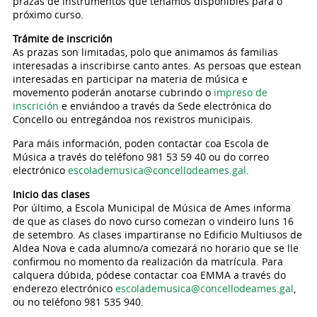
prazas de instrumentos que teñamos dispoñibles para o
próximo curso.
Trámite de inscrición
As prazas son limitadas, polo que animamos ás familias
interesadas a inscribirse canto antes. As persoas que estean
interesadas en participar na materia de música e
movemento poderán anotarse cubrindo o
impreso de
inscrición
e enviándoo a través da Sede electrónica do
Concello ou entregándoa nos rexistros municipais.
Para máis información, poden contactar coa Escola de
Música a través do teléfono 981 53 59 40 ou do correo
electrónico
escolademusica@concellodeames.gal
.
Inicio das clases
Por último, a Escola Municipal de Música de Ames informa
de que as clases do novo curso comezan o vindeiro luns 16
de setembro. As clases impartiranse no Edificio Multiusos de
Aldea Nova e cada alumno/a comezará no horario que se lle
confirmou no momento da realización da matrícula. Para
calquera dúbida, pódese contactar coa EMMA a través do
enderezo electrónico
escolademusica@concellodeames.gal
,
ou no teléfono 981 535 940.