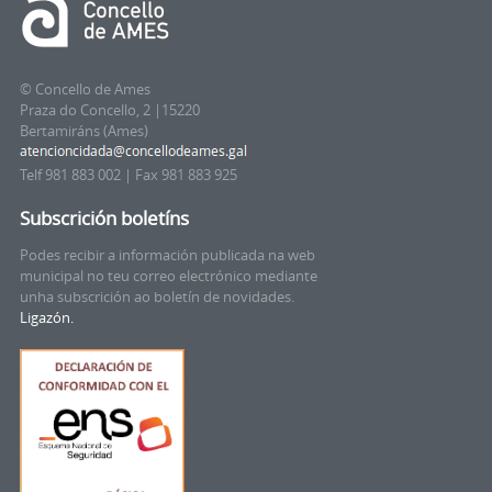
© Concello de Ames
Praza do Concello, 2 |15220
Bertamiráns (Ames)
Telf 981 883 002 | Fax 981 883 925
Subscrición boletíns
Podes recibir a información publicada na web
municipal no teu correo electrónico mediante
unha subscrición ao boletín de novidades.
Ligazón.