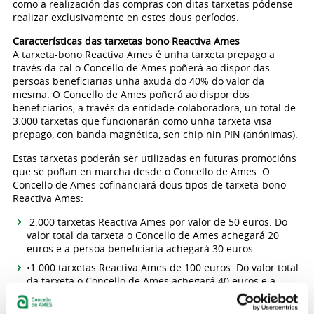
como a realización das compras con ditas tarxetas pódense
realizar exclusivamente en estes dous períodos.
Características das tarxetas bono Reactiva Ames
A tarxeta-bono Reactiva Ames é unha tarxeta prepago a
través da cal o Concello de Ames poñerá ao dispor das
persoas beneficiarias unha axuda do 40% do valor da
mesma. O Concello de Ames poñerá ao dispor dos
beneficiarios, a través da entidade colaboradora, un total de
3.000 tarxetas que funcionarán como unha tarxeta visa
prepago, con banda magnética, sen chip nin PIN (anónimas).
Estas tarxetas poderán ser utilizadas en futuras promocións
que se poñan en marcha desde o Concello de Ames. O
Concello de Ames cofinanciará dous tipos de tarxeta-bono
Reactiva Ames:
2.000 tarxetas Reactiva Ames por valor de 50 euros. Do
valor total da tarxeta o Concello de Ames achegará 20
euros e a persoa beneficiaria achegará 30 euros.
•1.000 tarxetas Reactiva Ames de 100 euros. Do valor total
da tarxeta o Concello de Ames achegará 40 euros e a
persoa beneficiaria achegará 60 euros.