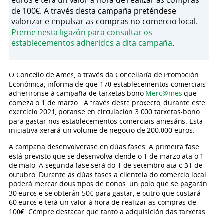
euros e terá un valor á hora de realizar as compras
de 100€. A través desta campaña preténdese
valorizar e impulsar as compras no comercio local.
Preme nesta ligazón para consultar os
establecementos adheridos a dita campaña
.
O Concello de Ames, a través da Concellaría de Promoción
Económica, informa de que 170 establecementos comerciais
adheríronse á campaña de tarxetas bono
Merc@mes
que
comeza o 1 de marzo. A través deste proxecto, durante este
exercicio 2021, poranse en circulación 3.000 tarxetas-bono
para gastar nos establecementos comerciais amesáns. Esta
iniciativa xerará un volume de negocio de 200.000 euros.
A campaña desenvolverase en dúas fases. A primeira fase
está previsto que se desenvolva dende o 1 de marzo ata o 1
de maio. A segunda fase será do 1 de setembro ata o 31 de
outubro. Durante as dúas fases a clientela do comercio local
poderá mercar dous tipos de bonos: un polo que se pagarán
30 euros e se obterán 50€ para gastar, e outro que custará
60 euros e terá un valor á hora de realizar as compras de
100€. Cómpre destacar que tanto a adquisición das tarxetas