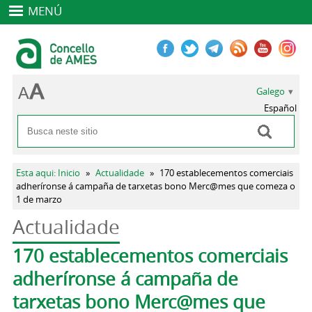
MENÚ
Galego
Español
Buscar
Formulario de busca
Vostede está aquí
Esta aqui: Inicio
»
Actualidade
»
170 establecementos comerciais
adheríronse á campaña de tarxetas bono Merc@mes que comeza o
1 de marzo
Actualidade
Pestanas principais
170 establecementos comerciais
adheríronse á campaña de
tarxetas bono Merc@mes que