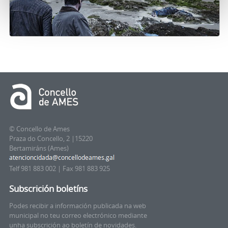
© Concello de Ames
Praza do Concello, 2 |15220
Bertamiráns (Ames)
Telf 981 883 002 | Fax 981 883 925
Subscrición boletíns
Podes recibir a información publicada na web
municipal no teu correo electrónico mediante
unha subscrición ao boletín de novidades.