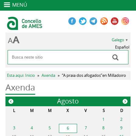
MENÚ
Galego
Español
Buscar
Formulario de busca
Vostede está aquí
Esta aqui: Inicio
»
Axenda
»
“A praia dos afogados”en Milladoiro
Axenda
Agosto
«
»
L
M
M
X
V
S
D
1
2
3
4
5
7
8
9
6