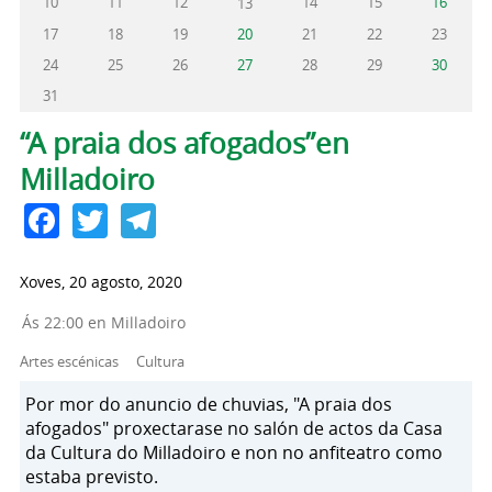
10
11
12
14
15
16
13
17
18
19
20
21
22
23
24
25
26
27
28
29
30
31
Pestanas principais
“A praia dos afogados”en
Milladoiro
Facebook
Twitter
Telegram
Xoves, 20 agosto, 2020
Ás 22:00 en Milladoiro
Artes escénicas
Cultura
Por mor do anuncio de chuvias, "A praia dos
afogados" proxectarase no salón de actos da Casa
da Cultura do Milladoiro e non no anfiteatro como
estaba previsto.