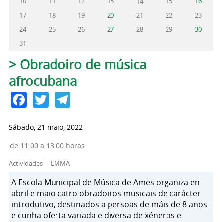
10
11
12
13
15
16
14
17
18
19
20
21
22
23
24
25
26
27
28
29
30
31
Pestanas principais
> Obradoiro de música
afrocubana
Facebook
Twitter
Telegram
Sábado, 21 maio, 2022
de 11:00 a 13:00 horas
Actividades
EMMA
A Escola Municipal de Música de Ames organiza en
abril e maio catro obradoiros musicais de carácter
introdutivo, destinados a persoas de máis de 8 anos
e cunha oferta variada e diversa de xéneros e