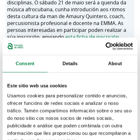
disciplinas. O sábado 21 de maio será a quenda da
música afrocubana, cunha introdución aos ritmos
desta cultura da man de Amaury Quintero, coach,
percusionista profesional e docente na EMMA. As
persoas interesadas en participar poden realizar a
súa inscrición, enviando
esta ficha de inscrición
cuberta e asinada
ao enderezo electrónico
escolademusica@concellodeames.gal
. Cun custe de
10 euros, os talleres desenvolveranse os sábados,
Consent
Details
About
nunha única sesión de 11:00 a 13:00 horas.
O curso presentará os diferentes instrumentos de percusión
Este sitio web usa cookies
propios de ritmos como o son, o mambo ou o chachachá, co
Usamos cookies para personalizar contido e anuncios,
fin de que as persoas asistentes poidan aprender máis sobre
esta linguaxe e identificar aspectos da cultura afrocubana. Á
ofrecer funcións de redes sociais e analizar o noso
vez, poderán iniciarse na práctica destes ritmos, nun
tráfico. Tamén compartimos información sobre o seu uso
obradoiro de iniciación que repartirá as súas horas entre
do noso sitio cos nosos socios de redes sociais,
parte teórica e práctica.
publicidade e análise que poden combinala con outra
O custe da praza só se deberán abonar unha vez que o
información que lles proporcionou ou que recompilaron a
departamento de Cultura confirme a praza a través do