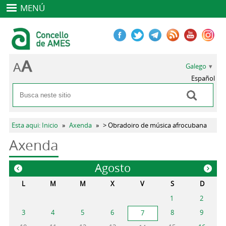
MENÚ
Galego
Español
Buscar
Formulario de busca
Vostede está aquí
Esta aqui: Inicio
»
Axenda
»
> Obradoiro de música afrocubana
Axenda
Agosto
«
»
L
M
M
X
V
S
D
1
2
3
4
5
6
8
9
7