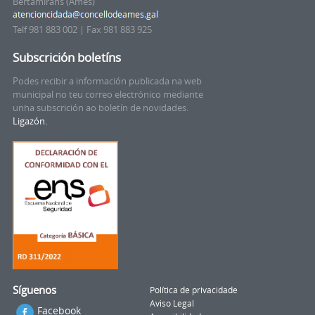
Bertamiráns (Ames)
Telf 981 883 002 | Fax 981 883 925
Subscrición boletíns
Podes recibir a información publicada na web
municipal no teu correo electrónico mediante
unha subscrición ao boletín de novidades.
Ligazón.
Síguenos
Política de privacidade
Aviso Legal
Facebook