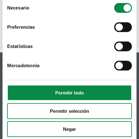
Consent
programación que realmente sexa interesante.
Necesario
Selection
Formulario da Aula AMTIC para que a veciñanza propoña
novas actividades formativas
Preferencias
Estatísticas
Mercadotecnia
© Concello de Ames
Permitir todo
Praza do Concello, 2 |15220
Bertamiráns (Ames)
Permitir selección
Telf 981 883 002 | Fax 981 883 925
Subscrición boletíns
Negar
Podes recibir a información publicada na web