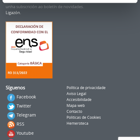
municipal no teu correo electrónico mediante
unha subscrición ao boletín de novidades.
Ligazón.
Síguenos
Política de privacidade
Aviso Legal
Facebook
Accesibilidade
Twitter
Mapa web
Contacto
Telegram
Politicas de Cookies
RSS
Hemeroteca
Youtube