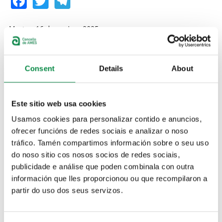
Facebook
Twitter
Telegram
Martes, 16 decembro, 2025
Aula AMTIC
A Aula Municipal Tecnolóxica da Información e da
Consent
Details
About
Comunicación (Aula AMTIC) do Concello de Ames,
que está situada na Casa da Cultura do Milladoiro,
vén de publicar un formulario para que os
Este sitio web usa cookies
veciños/as de Ames, poidan enviar propostas de
actividades formativas para a aula e para os centros
Usamos cookies para personalizar contido e anuncios,
do rural.
ofrecer funcións de redes sociais e analizar o noso
tráfico. Tamén compartimos información sobre o seu uso
Dende a Aula AMTIC de Ames están planificando os cursos e
do noso sitio cos nosos socios de redes sociais,
actividades de 2026 relacionadas coa Aula AMTIC da Casa da
publicidade e análise que poden combinala con outra
Cultura do Milladoiro e coas parroquias de Ames,
información que lles proporcionou ou que recompilaron a
adaptándose ás necesidades e intereses da veciñanza. A
partir do uso dos seus servizos.
opinión dos/as veciños/as é fundamental para seguir
ofrecendo formación útil, actual e accesible para todas as
idades. Por iso solicitan
a colaboración da veciñanza para
cubrir esta breve enquisa anónima
e axudarlles a crear unha