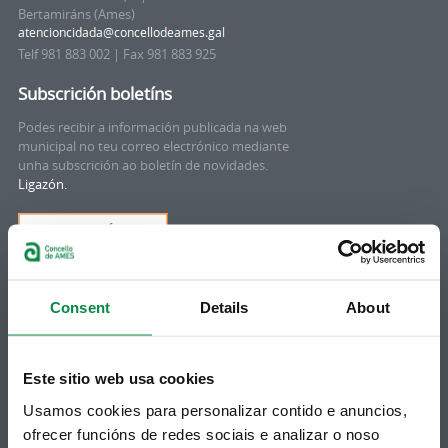
Bertamiráns (Ames)
Telf 981 883 002 | Fax 981 883 925
Subscrición boletíns
Podes recibir a información publicada na web
municipal no teu correo electrónico mediante
unha subscrición ao boletín de novidades.
Ligazón.
Consent
Details
About
Este sitio web usa cookies
Usamos cookies para personalizar contido e anuncios,
Síguenos
Política de privacidade
ofrecer funcións de redes sociais e analizar o noso
Aviso Legal