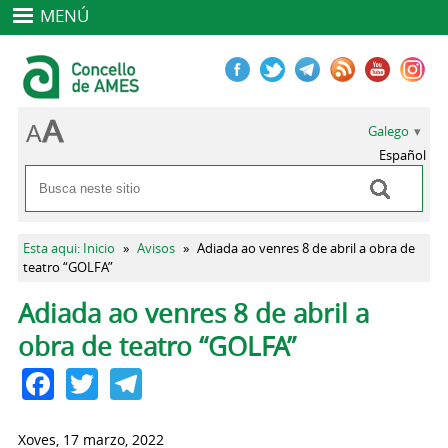
MENÚ
Galego
Español
Buscar
Formulario de busca
Vostede está aquí
Esta aqui: Inicio
»
Avisos
»
Adiada ao venres 8 de abril a obra de
teatro “GOLFA”
Pestanas principais
Adiada ao venres 8 de abril a
obra de teatro “GOLFA”
Facebook
Twitter
Telegram
Xoves, 17 marzo, 2022