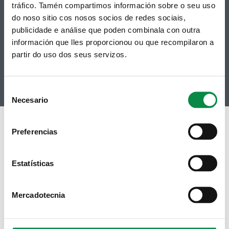
Facebook
tráfico. Tamén compartimos información sobre o seu uso
Accesibilidade
Twitter
do noso sitio cos nosos socios de redes sociais,
Mapa web
Contacto
publicidade e análise que poden combinala con outra
Telegram
Politicas de Cookies
información que lles proporcionou ou que recompilaron a
RSS
Hemeroteca
partir do uso dos seus servizos.
Youtube
Instagram
Consent
Necesario
Selection
Preferencias
Estatísticas
Mercadotecnia