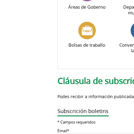
Áreas de Goberno
Depa
mu
Bolsas de traballo
Conven
l
Pestanas principais
Cláusula de subscri
Podes recibir a información publicad
Subscrición boletins
*
Campos requeridos
Email
*