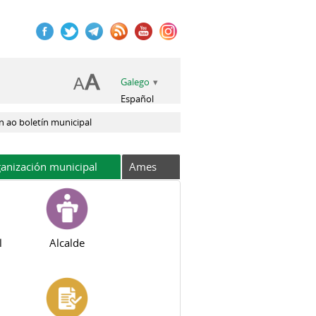
Galego
Español
n ao boletín municipal
anización municipal
Ames
l
Alcalde