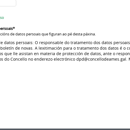
uso
persoais
*
ccións de datos persoais que figuran ao pé desta páxina.
de datos persoais: O responsable do tratamento dos datos persoais
 o boletín de novas. A lexitimación para o tratamento dos datos é o
os que lle asistan en materia de protección de datos, ante o resp
tos do Concello no enderezo electrónico dpd@concellodeames.gal.