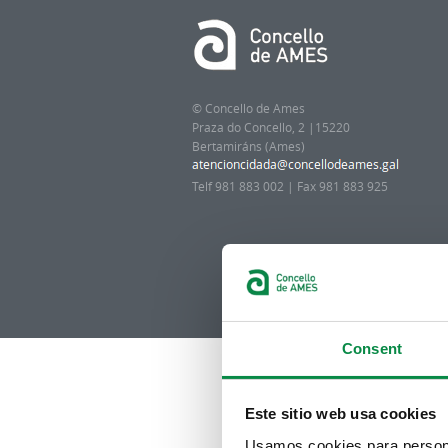
© Concello de Ames
Praza do Concello, 2 |15220
Bertamiráns (Ames)
Telf 981 883 002 | Fax 981 883 925
Consent
Este sitio web usa cookies
Usamos cookies para personal