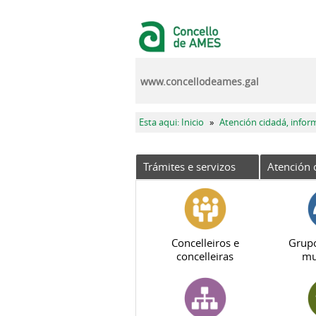
Ir o contido principal
www.concellodeames.gal
Vostede está aquí
Esta aqui: Inicio
»
Atención cidadá, infor
Trámites e servizos
Atención 
Concelleiros e
Grupo
concelleiras
mu