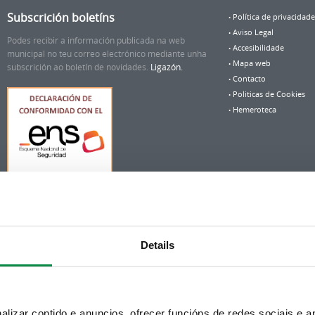
Subscrición boletíns
Política de privacidade
Aviso Legal
Podes recibir a información publicada na web
Accesibilidade
municipal no teu correo electrónico mediante unha
Mapa web
subscrición ao boletín de novidades.
Ligazón.
Contacto
Politicas de Cookies
Hemeroteca
Details
izar contido e anuncios, ofrecer funcións de redes sociais e an