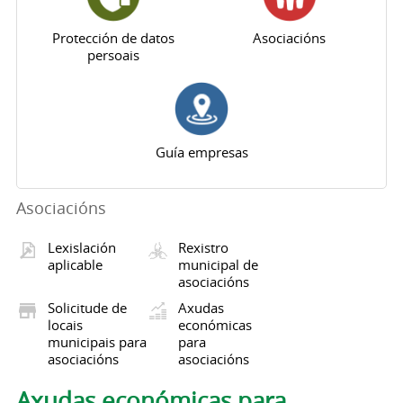
Protección de datos
Asociacións
persoais
Guía empresas
Asociacións
Lexislación
Rexistro
aplicable
municipal de
asociacións
Solicitude de
Axudas
locais
económicas
municipais para
para
asociacións
asociacións
Pestanas principais
Axudas económicas para