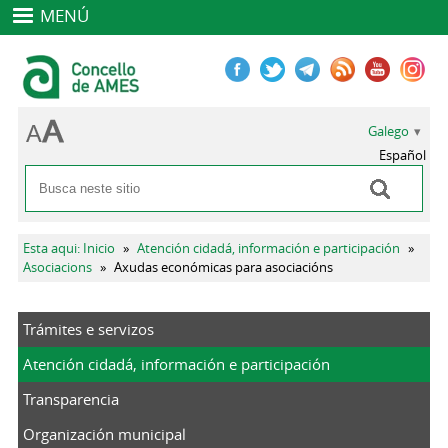
MENÚ
Galego
Español
Buscar
Formulario de busca
Vostede está aquí
Esta aqui: Inicio
»
Atención cidadá, información e participación
»
Asociacions
»
Axudas económicas para asociacións
Trámites e servizos
Atención cidadá, información e participación
Transparencia
Organización municipal