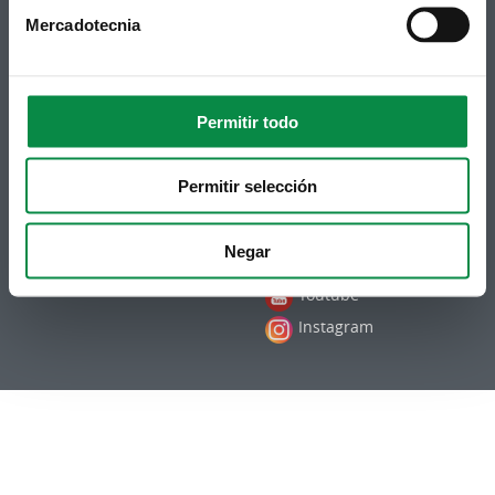
Mercadotecnia
Permitir todo
Síguenos
Política de privacidade
Aviso Legal
Facebook
Accesibilidade
Permitir selección
Twitter
Mapa web
Contacto
Telegram
Politicas de Cookies
Negar
Hemeroteca
RSS
Youtube
Instagram