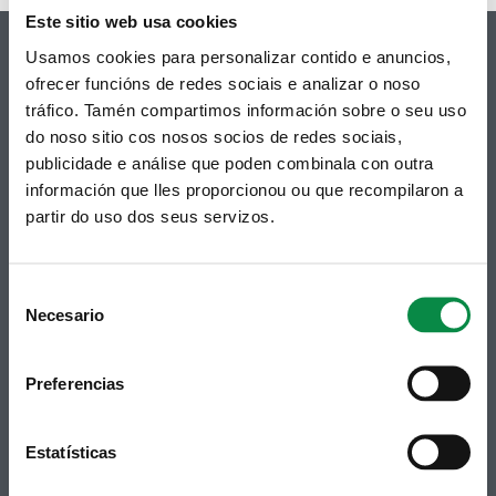
Este sitio web usa cookies
Usamos cookies para personalizar contido e anuncios,
ofrecer funcións de redes sociais e analizar o noso
tráfico. Tamén compartimos información sobre o seu uso
© Concello de Ames
do noso sitio cos nosos socios de redes sociais,
Praza do Concello, 2 |15220
publicidade e análise que poden combinala con outra
Bertamiráns (Ames)
información que lles proporcionou ou que recompilaron a
partir do uso dos seus servizos.
Telf 981 883 002 | Fax 981 883 925
Subscrición boletíns
Consent
Podes recibir a información publicada na web
Necesario
Selection
municipal no teu correo electrónico mediante
unha subscrición ao boletín de novidades.
Ligazón.
Preferencias
Estatísticas