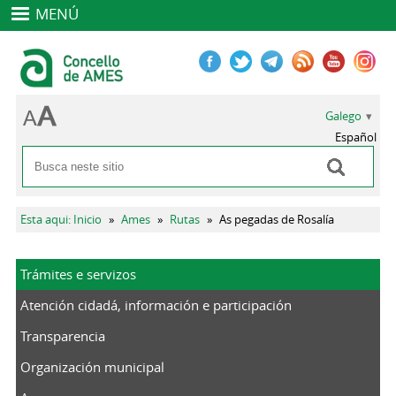
MENÚ
Galego
Español
Buscar
Formulario de busca
Vostede está aquí
Esta aqui: Inicio
»
Ames
»
Rutas
»
As pegadas de Rosalía
Trámites e servizos
Atención cidadá, información e participación
Transparencia
Organización municipal