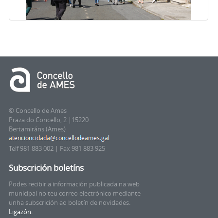
© Concello de Ames
Praza do Concello, 2 |15220
Bertamiráns (Ames)
Telf 981 883 002 | Fax 981 883 925
Subscrición boletíns
Podes recibir a información publicada na web
municipal no teu correo electrónico mediante
unha subscrición ao boletín de novidades.
Ligazón.