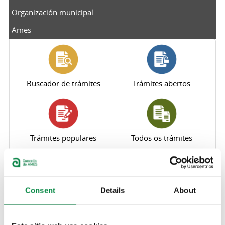
Organización municipal
Ames
Buscador de trámites
Trámites abertos
Trámites populares
Todos os trámites
Consent
Details
About
Perfil do contratante
Sede electrónica