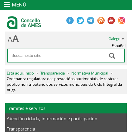
MENÚ
Galego
Español
Buscar
Formulario de busca
Vostede está aquí
Esta aqui: Inicio
»
Transparencia
»
Normativa Municipal
»
Ordenanza reguladora das prestacións patrimoniais de carácter
público non tributario dos servizos municipais do Ciclo Integral da
Auga
Trámites e servizos
Atención cidadá, información e participación
Transparencia