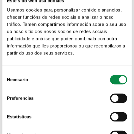
Este sitio web usa cookies
Usamos cookies para personalizar contido e anuncios,
Oficina Virtual Tributaria
Canle de denuncias
ofrecer funcións de redes sociais e analizar o noso
tráfico. Tamén compartimos información sobre o seu uso
do noso sitio cos nosos socios de redes sociais,
publicidade e análise que poden combinala con outra
Solicitude de praza nas Escolas infantís municipais
información que lles proporcionou ou que recompilaron a
partir do uso dos seus servizos.
Pestanas principais
Ordenanza reguladora das
prestacións patrimoniais de
Consent
Necesario
Selection
carácter público non tributario
dos servizos municipais do Ciclo
Preferencias
Integral da Auga
2026
Estatísticas
Ordenanzas
Ordenanzas fiscais