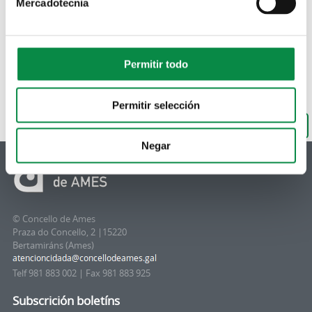
Descargar documento
Mercadotecnia
Permitir todo
Permitir selección
De volta ao buscador
Negar
© Concello de Ames
Praza do Concello, 2 |15220
Bertamiráns (Ames)
Telf 981 883 002 | Fax 981 883 925
Subscrición boletíns