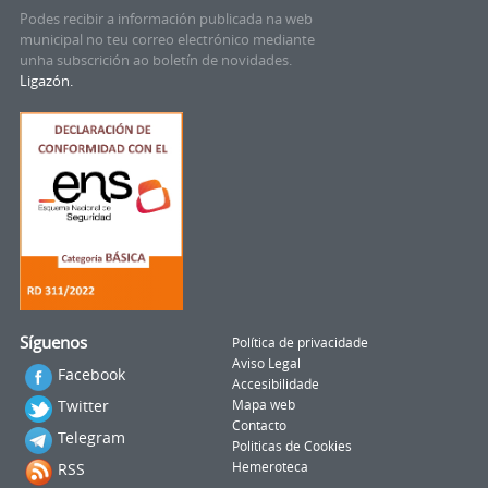
Podes recibir a información publicada na web
municipal no teu correo electrónico mediante
unha subscrición ao boletín de novidades.
Ligazón.
Síguenos
Política de privacidade
Aviso Legal
Facebook
Accesibilidade
Twitter
Mapa web
Contacto
Telegram
Politicas de Cookies
RSS
Hemeroteca