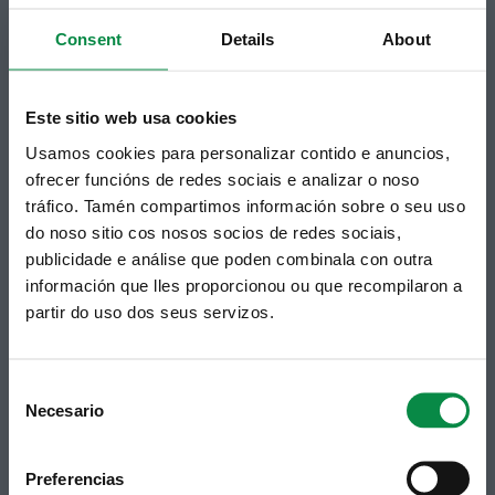
municipal no teu correo electrónico mediante
Consent
Details
About
unha subscrición ao boletín de novidades.
Ligazón.
Este sitio web usa cookies
Usamos cookies para personalizar contido e anuncios,
ofrecer funcións de redes sociais e analizar o noso
tráfico. Tamén compartimos información sobre o seu uso
do noso sitio cos nosos socios de redes sociais,
publicidade e análise que poden combinala con outra
información que lles proporcionou ou que recompilaron a
partir do uso dos seus servizos.
Síguenos
Política de privacidade
Aviso Legal
Facebook
Accesibilidade
Consent
Twitter
Mapa web
Necesario
Contacto
Selection
Telegram
Politicas de Cookies
RSS
Hemeroteca
Preferencias
Youtube