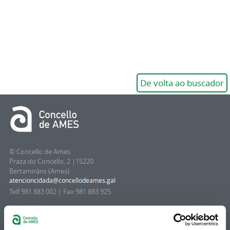
De volta ao buscador
© Concello de Ames
Praza do Concello, 2 |15220
Bertamiráns (Ames)
Telf 981 883 002 | Fax 981 883 925
Subscrición boletíns
Podes recibir a información publicada na web