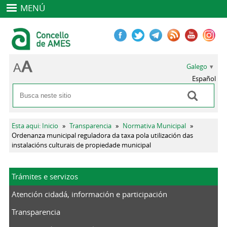
MENÚ
Galego
Español
Buscar
Formulario de busca
Vostede está aquí
Esta aqui: Inicio
»
Transparencia
»
Normativa Municipal
»
Ordenanza municipal reguladora da taxa pola utilización das
instalacións culturais de propiedade municipal
Trámites e servizos
Atención cidadá, información e participación
Transparencia