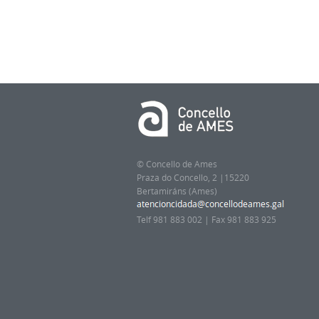
© Concello de Ames
Praza do Concello, 2 |15220
Bertamiráns (Ames)
Telf 981 883 002 | Fax 981 883 925