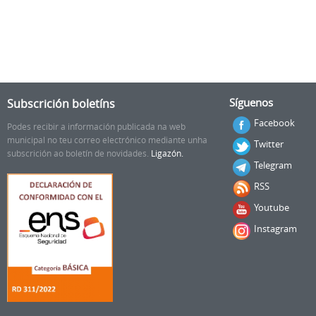
Subscrición boletíns
Síguenos
Facebook
Podes recibir a información publicada na web
municipal no teu correo electrónico mediante unha
Twitter
subscrición ao boletín de novidades.
Ligazón.
Telegram
RSS
Youtube
Instagram