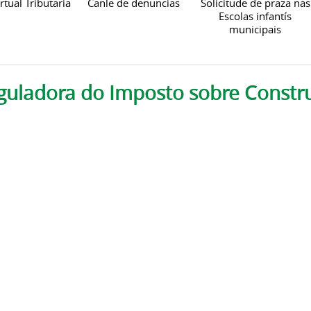
rtual Tributaria
Canle de denuncias
Solicitude de praza nas
Escolas infantís
municipais
guladora do Imposto sobre Constru