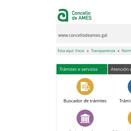
Ir o contido principal
www.concellodeames.gal
Vostede está aquí
Esta aqui: Inicio
»
Transparencia
»
Norm
Trámites e servizos
Atención 
Buscador de trámites
Trámi