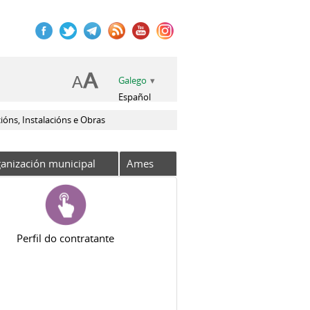
Galego
Español
óns, Instalacións e Obras
anización municipal
Ames
Perfil do contratante