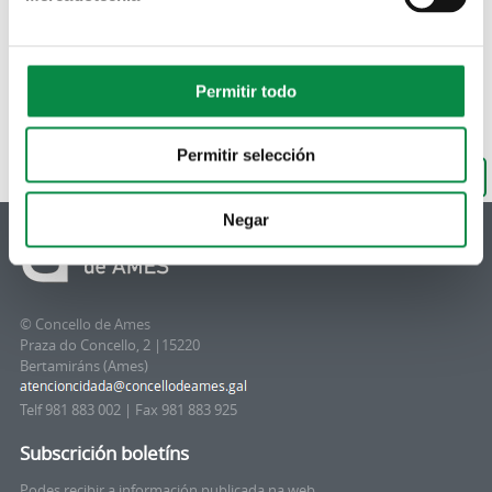
Permitir todo
Permitir selección
De volta ao buscador
Negar
© Concello de Ames
Praza do Concello, 2 |15220
Bertamiráns (Ames)
Telf 981 883 002 | Fax 981 883 925
Subscrición boletíns
Podes recibir a información publicada na web