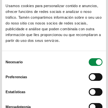
Oficina Virtual Tributaria
Canle de denuncias
Usamos cookies para personalizar contido e anuncios,
ofrecer funcións de redes sociais e analizar o noso
tráfico. Tamén compartimos información sobre o seu uso
do noso sitio cos nosos socios de redes sociais,
publicidade e análise que poden combinala con outra
Solicitude de praza nas Escolas infantís municipais
información que lles proporcionou ou que recompilaron a
partir do uso dos seus servizos.
Pestanas principais
Ordenanza fiscal reguladora da
taxa polo servizo de recollida,
Consent
transporte e tratamento de
Necesario
Selection
residuos
Preferencias
2026
Ordenanzas
Ordenanzas fiscais
Estatísticas
Descargar documento
Mercadotecnia