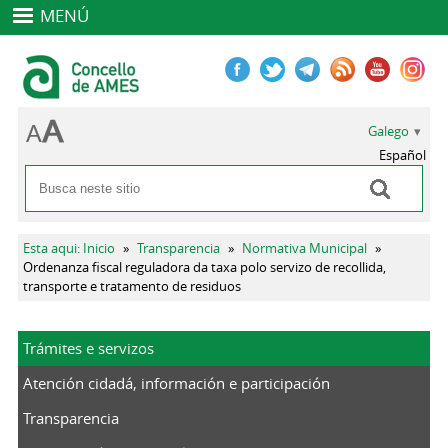
MENÚ
Galego
Español
Buscar
Formulario de busca
Vostede está aquí
Esta aqui: Inicio
»
Transparencia
»
Normativa Municipal
»
Ordenanza fiscal reguladora da taxa polo servizo de recollida,
transporte e tratamento de residuos
Trámites e servizos
Atención cidadá, información e participación
Transparencia