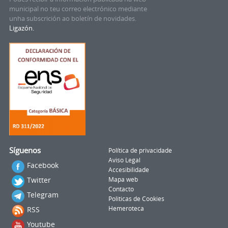
municipal no teu correo electrónico mediante
unha subscrición ao boletín de novidades.
Ligazón.
Síguenos
Política de privacidade
Aviso Legal
Facebook
Accesibilidade
Twitter
Mapa web
Contacto
Telegram
Politicas de Cookies
RSS
Hemeroteca
Youtube