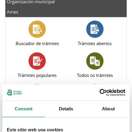
Organización municipal
Ames
Buscador de trámites
Trámites abertos
Trámites populares
Todos os trámites
Perfil do contratante
Sede electrónica
Consent
Details
About
Este sitio web usa cookies