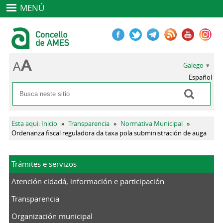
MENÚ
Galego
Español
Buscar
Formulario de busca
Vostede está aquí
Esta aqui: Inicio
»
Transparencia
»
Normativa Municipal
»
Ordenanza fiscal reguladora da taxa pola subministración de auga
Trámites e servizos
Atención cidadá, información e participación
Transparencia
Organización municipal