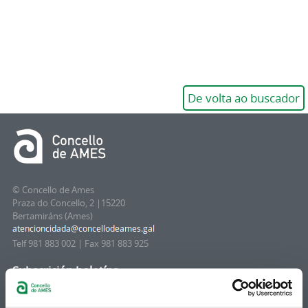
De volta ao buscador
© Concello de Ames
Praza do Concello, 2 |15220
Bertamiráns (Ames)
Telf 981 883 002 | Fax 981 883 925
Subscrición boletíns
Podes recibir a información publicada na web
municipal no teu correo electrónico mediante