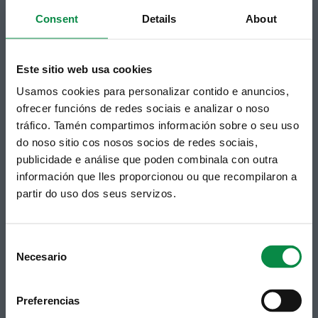
unha subscrición ao boletín de novidades.
Consent
Details
About
Ligazón.
Este sitio web usa cookies
Usamos cookies para personalizar contido e anuncios,
ofrecer funcións de redes sociais e analizar o noso
tráfico. Tamén compartimos información sobre o seu uso
do noso sitio cos nosos socios de redes sociais,
publicidade e análise que poden combinala con outra
información que lles proporcionou ou que recompilaron a
partir do uso dos seus servizos.
Síguenos
Política de privacidade
Aviso Legal
Facebook
Accesibilidade
Twitter
Mapa web
Consent
Contacto
Necesario
Telegram
Selection
Politicas de Cookies
RSS
Hemeroteca
Youtube
Preferencias