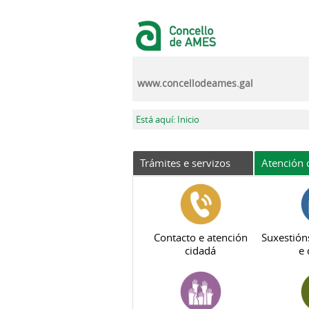
Ir o contido principal
www.concellodeames.gal
Vostede está aquí
Está aquí: Inicio
Trámites e servizos
Atención 
Contacto e atención
Suxestión
cidadá
e 