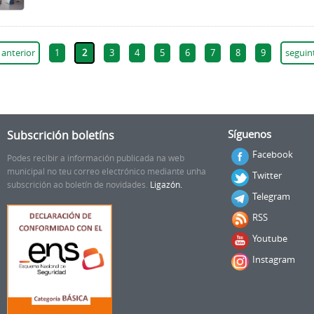
‹ anterior
1
2
3
4
5
6
7
8
9
seguint
Subscrición boletíns
Síguenos
Facebook
Podes recibir a información publicada na web
municipal no teu correo electrónico mediante unha
Twitter
subscrición ao boletín de novidades.
Ligazón.
Telegram
RSS
Youtube
Instagram