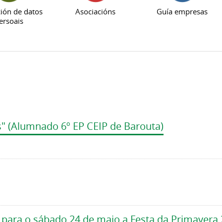
ión de datos
Asociacións
Guía empresas
ersoais
s" (Alumnado 6º EP CEIP de Barouta)
 para o sábado 24 de maio a Festa da Primavera