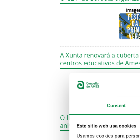
Image
A Xunta renovará a cuberta 
centros educativos de Ame
Image
Consent
O IES do Milladoiro acolle 
aniversario da Rede do Mill
Este sitio web usa cookies
Usamos cookies para personal
Image