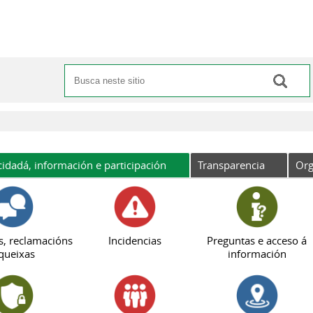
Buscar
Formulario de busca
cidadá, información e participación
Transparencia
Org
s, reclamacións
Incidencias
Preguntas e acceso á
queixas
información