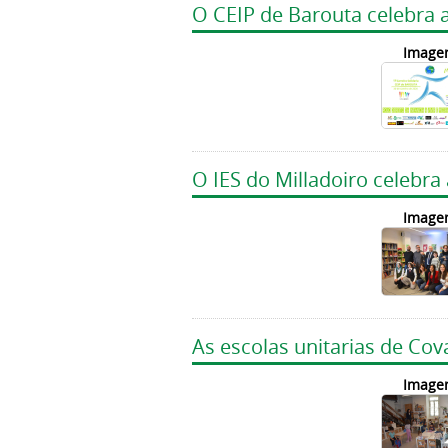
O CEIP de Barouta celebra a
Image
O IES do Milladoiro celebra
Image
As escolas unitarias de Co
Image