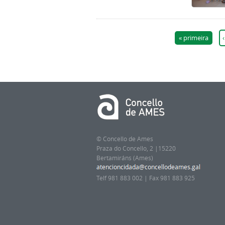
Páxinas
« primeira
© Concello de Ames
Praza do Concello, 2 |15220
Bertamiráns (Ames)
Telf 981 883 002 | Fax 981 883 925