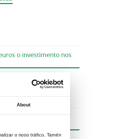
 euros o investimento nos
About
onmemorar o décimo
alizar o noso tráfico. Tamén