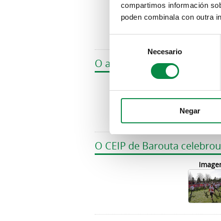
compartimos información sobr
poden combinala con outra in
Consent
Necesario
Selection
O alumnado de segundo de p
Image
Negar
O CEIP de Barouta celebrou 
Image