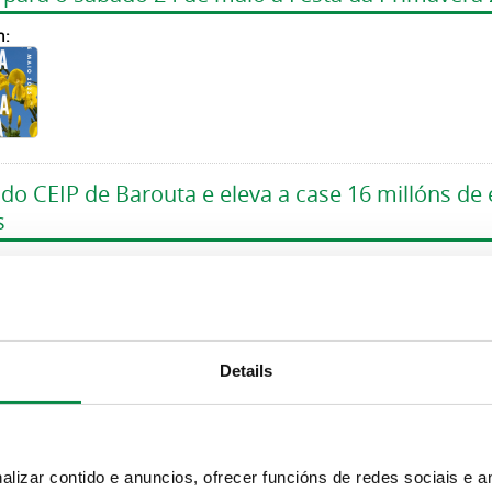
n:
do CEIP de Barouta e eleva a case 16 millóns de
s
n:
Details
unha xuntanza de traballo intersectorial para c
adoiro
izar contido e anuncios, ofrecer funcións de redes sociais e an
n: