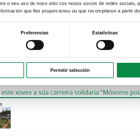
e o seu uso do noso sitio cos nosos socios de redes sociais, p
formación que lles proporcionou ou que recompilaron a partir d
Preferencias
Estatísticas
rimaria do CEIP da Maía visitou a Casa do Conc
n:
Permitir selección
este xoves a súa carreira solidaria “Móvome pol
n: