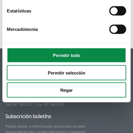
Páxinas
Estatísticas
« primeira
‹ anterior
…
3
4
5
6
7
8
9
10
11
seguinte ›
última »
Mercadotecnia
Permitir todo
Permitir selección
© Concello de Ames
Praza do Concello, 2 |15220
Negar
Bertamiráns (Ames)
Telf 981 883 002 | Fax 981 883 925
Subscrición boletíns
Podes recibir a información publicada na web
municipal no teu correo electrónico mediante