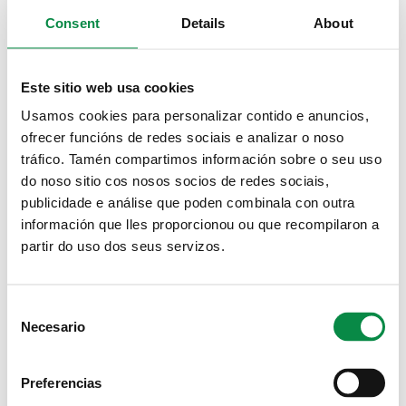
Este sábado está programada a última
Consent
Details
About
actividade micolóxica organizada para este
outono
Este sitio web usa cookies
Imagen:
Usamos cookies para personalizar contido e anuncios,
ofrecer funcións de redes sociais e analizar o noso
tráfico. Tamén compartimos información sobre o seu uso
do noso sitio cos nosos socios de redes sociais,
publicidade e análise que poden combinala con outra
Este sábado hai programado un novo curso
información que lles proporcionou ou que recompilaron a
partir do uso dos seus servizos.
micolóxico organizado pola Aula da
Natureza
Imagen:
Consent
Necesario
Selection
Preferencias