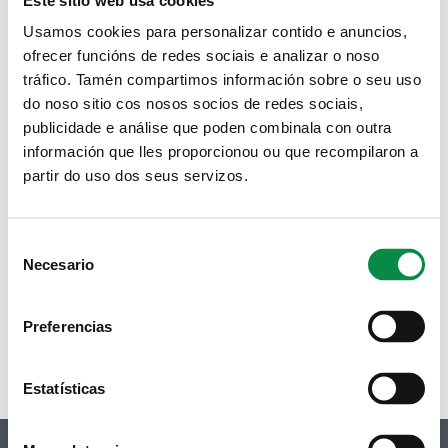
Ríos
Usamos cookies para personalizar contido e anuncios,
Actividades
ofrecer funcións de redes sociais e analizar o noso
tráfico. Tamén compartimos información sobre o seu uso
O concello de Ames en risco extremo de
do noso sitio cos nosos socios de redes sociais,
incendio forestal
publicidade e análise que poden combinala con outra
información que lles proporcionou ou que recompilaron a
Imagen:
partir do uso dos seus servizos.
Consent
Necesario
Páxinas
Selection
« primeira
‹ anterior
1
2
3
4
5
6
7
8
9
…
Preferencias
seguinte ›
última »
Estatísticas