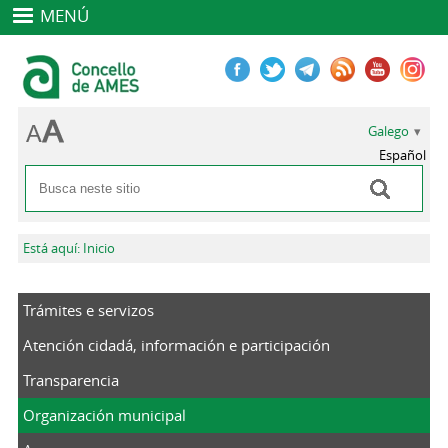
MENÚ
Galego
Español
Buscar
Formulario de busca
Vostede está aquí
Está aquí: Inicio
Trámites e servizos
Atención cidadá, información e participación
Transparencia
Organización municipal