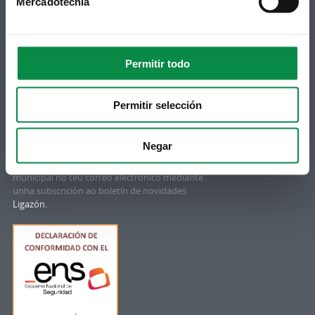
Mercadotecnia
© Concello de Ames
Permitir todo
Praza do Concello, 2 |15220
Bertamiráns (Ames)
Permitir selección
Telf 981 883 002 | Fax 981 883 925
Subscrición boletíns
Negar
Podes recibir a información publicada na web
municipal no teu correo electrónico mediante
unha subscrición ao boletín de novidades.
Ligazón.