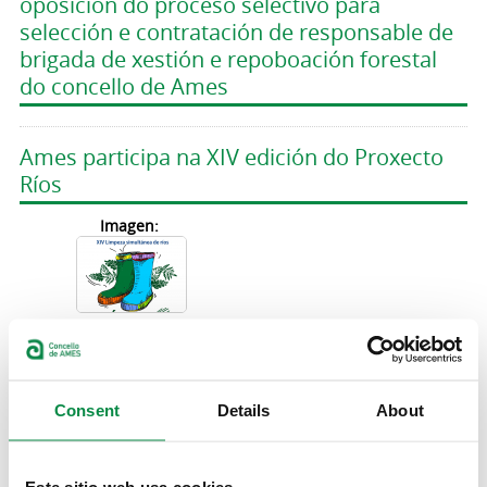
oposición do proceso selectivo para
selección e contratación de responsable de
brigada de xestión e repoboación forestal
do concello de Ames
Ames participa na XIV edición do Proxecto
Ríos
Imagen:
Está aberto o prazo para participar na XIV
edición do Proxecto Ríos
Consent
Details
About
> Ames participa na XIV edición do Proxecto
Este sitio web usa cookies