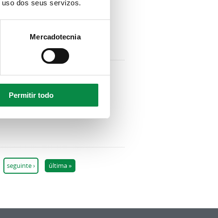
o uso dos seus servizos.
Mercadotecnia
a nacional
Permitir todo
seguinte ›
última »