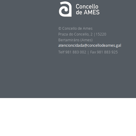
© Concello de Ames
Praza do Concello, 2 |15220
Bertamiráns (Ames)
Telf 981 883 002 | Fax 981 883 925