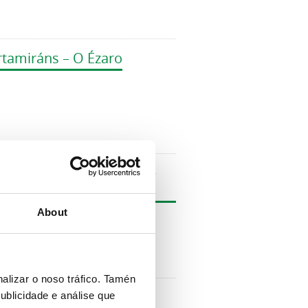
ertamiráns – O Ézaro
soluto de squash que se
About
alizar o noso tráfico. Tamén
esentado esta mañá
ublicidade e análise que