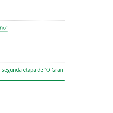
iño”
á segunda etapa de “O Gran