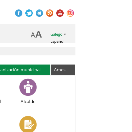
Galego
Español
anización municipal
Ames
l
Alcalde