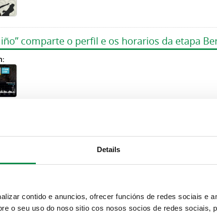
miño” comparte o perfil e os horarios da etapa B
n:
egue o décimo sétimo campionato de España ab
a no Milladoiro
Details
n:
izar contido e anuncios, ofrecer funcións de redes sociais e an
on no III Trail e Andaina Ribeiras do Tambre, pr
e o seu uso do noso sitio cos nosos socios de redes sociais, p