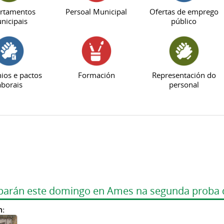
rtamentos
Persoal Municipal
Ofertas de emprego
nicipais
público
ios e pactos
Formación
Representación do
aborais
personal
iciparán este domingo en Ames na segunda proba 
n: