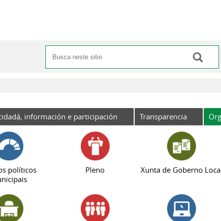
Buscar
Formulario de busca
cidadá, información e participación
Transparencia
Org
s políticos
Pleno
Xunta de Goberno Loca
nicipais