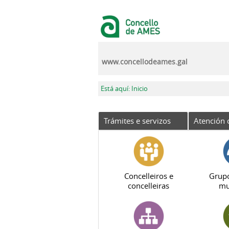
Ir o contido principal
www.concellodeames.gal
Vostede está aquí
Está aquí: Inicio
Trámites e servizos
Atención 
Concelleiros e
Grupo
concelleiras
mu