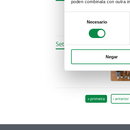
poden combinala con outra in
Image
Consent
Necesario
Selection
Sete patinadoras dos clubs
Image
Negar
Páxinas
« primeira
‹ anterior