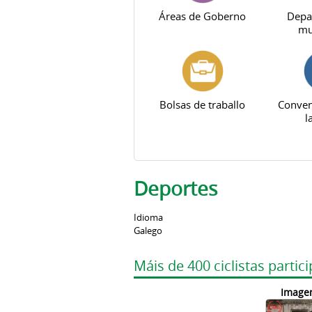
Áreas de Goberno
Depa
mu
Bolsas de traballo
Conven
l
Deportes
Idioma
Galego
Máis de 400 ciclistas part
Image