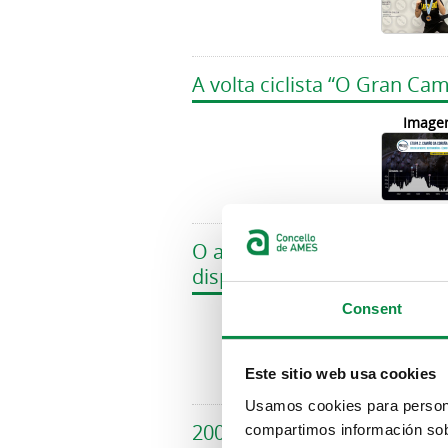
A volta ciclista “O Gran Ca
Image
O amesán Borja Golán cons
disputou esta fin de seman
Consent
Image
Este sitio web usa cookies
Usamos cookies para personal
200 persoas xa se inscribir
compartimos información sobr