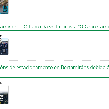
amiráns – O Ézaro da volta ciclista “O Gran Cam
n:
icións de estacionamento en Bertamiráns debido 
n: