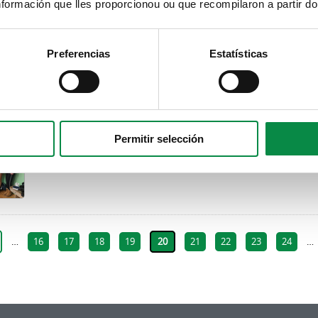
formación que lles proporcionou ou que recompilaron a partir d
n:
Preferencias
Estatísticas
 Omega e Sarela de Ames competirán na categorí
n:
Permitir selección
…
16
17
18
19
20
21
22
23
24
…