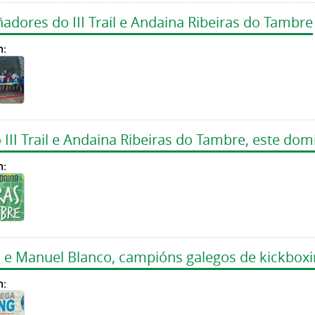
ñadores do III Trail e Andaina Ribeiras do Tambre
n:
 III Trail e Andaina Ribeiras do Tambre, este dom
n:
 e Manuel Blanco, campións galegos de kickbox
n: